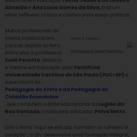
doutoras em Educação
Telma Teixeira de Oliveira
Almeida
e
Ana Lúcia Gomes da Silva
, traz um
olhar reflexivo, crítico e criativo para essas práticas.
Muitos profissionais de
ensino colaboraram
Vivian R. Ferreira
para as seções do livro,
Professora Suelí Periotto.
entre eles a professora
Suelí Periotto
, doutora
e mestre em Educação pela
Pontifícia
Universidade Católica de São Paulo (PUC-SP)
e
supervisora da
Pedagogia do Afeto e da Pedagogia do
Cidadão Ecumênico
, que compõem a linha educacional da
Legião da
Boa Vontade
, criada pelo educador
Paiva Netto
.
Sob o lema
“Aqui se estuda. Formam-se cérebro e
coração”
, a LBV desenvolve uma formação integral,