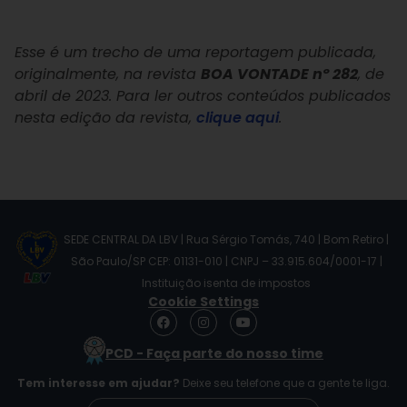
Esse é um trecho de uma reportagem publicada,
originalmente, na revista
BOA VONTADE nº 282
, de
abril de 2023. Para ler outros conteúdos publicados
nesta edição da revista,
clique aqui
.
SEDE CENTRAL DA LBV | Rua Sérgio Tomás, 740 | Bom Retiro |
São Paulo/SP CEP: 01131-010 | CNPJ – 33.915.604/0001-17 |
Instituição isenta de impostos
Cookie Settings
F
I
Y
a
n
o
c
s
u
PCD - Faça parte do nosso time
e
t
t
b
a
u
Tem interesse em ajudar?
Deixe seu telefone que a gente te liga.
o
g
b
o
r
e