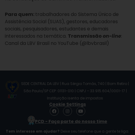
Para quem:
trabalhadores do Sistema Único de
Assistência Social (SUAS), gestores, educadores
sociais, pesquisadores, estudantes e demais
interessados na temática.
Transmissão
on-line
:
Canal da LBV Brasil no YouTube (@lbvbrasil)
SEDE CENTRAL DA LBV | Rua Sérgio Tomás, 740 | Bom Retiro |
São Paulo/SP CEP: 01131-010 | CNPJ – 33.915.604/0001-17 |
Instituição isenta de impostos
Cookie Settings
F
I
Y
a
n
o
c
s
u
PCD - Faça parte do nosso time
e
t
t
b
a
u
Tem interesse em ajudar?
Deixe seu telefone que a gente te liga.
o
g
b