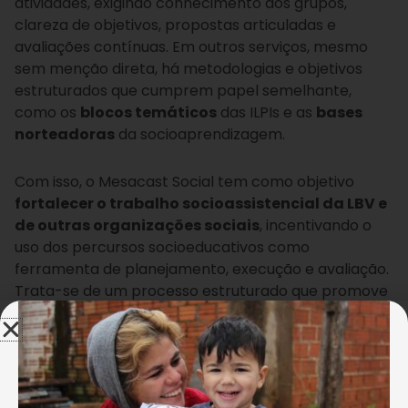
atividades, exigindo conhecimento dos grupos,
clareza de objetivos, propostas articuladas e
avaliações contínuas. Em outros serviços, mesmo
sem menção direta, há metodologias e objetivos
estruturados que cumprem papel semelhante,
como os
blocos temáticos
das ILPIs e as
bases
norteadoras
da socioaprendizagem.
Com isso, o Mesacast Social tem como objetivo
fortalecer o trabalho socioassistencial da LBV e
de outras organizações sociais
, incentivando o
uso dos percursos socioeducativos como
ferramenta de planejamento, execução e avaliação.
Trata-se de um processo estruturado que promove
o desenvolvimento dos usuários, ressignifica
vivências negativas e, com base nas potencialidades
constrói pontes para superar desafios.
O encontro contará com especialistas que