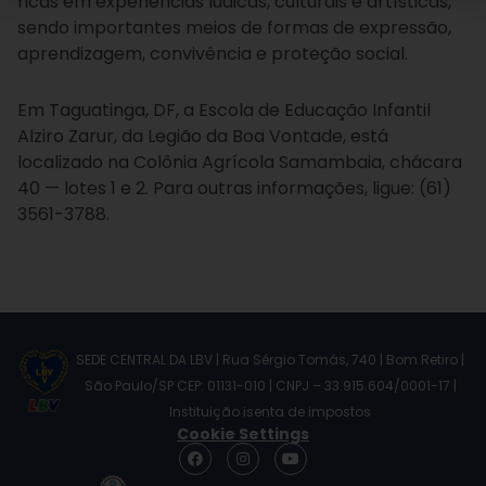
ricas em experiências lúdicas, culturais e artísticas,
sendo importantes meios de formas de expressão,
aprendizagem, convivência e proteção social.
Em Taguatinga, DF, a Escola de Educação Infantil
Alziro Zarur, da Legião da Boa Vontade, está
localizado na Colônia Agrícola Samambaia, chácara
40 — lotes 1 e 2. Para outras informações, ligue: (61)
3561-3788.
SEDE CENTRAL DA LBV | Rua Sérgio Tomás, 740 | Bom Retiro |
São Paulo/SP CEP: 01131-010 | CNPJ – 33.915.604/0001-17 |
Instituição isenta de impostos
Cookie Settings
F
I
Y
a
n
o
c
s
u