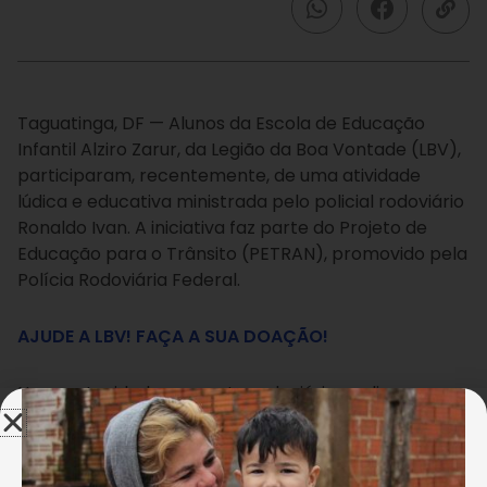
Taguatinga, DF — Alunos da Escola de Educação
Infantil Alziro Zarur, da Legião da Boa Vontade (LBV),
participaram, recentemente, de uma atividade
lúdica e educativa ministrada pelo policial rodoviário
Ronaldo Ivan. A iniciativa faz parte do Projeto de
Educação para o Trânsito (PETRAN), promovido pela
Polícia Rodoviária Federal.
AJUDE A LBV! FAÇA A SUA DOAÇÃO!
Na oportunidade, o agente rodoviário explicou para
os pequenos a importância de atravessar a rua na
faixa de pedestre, além de pontuar que o uso do
cinto de segurança é obrigatório. Para finalizar a