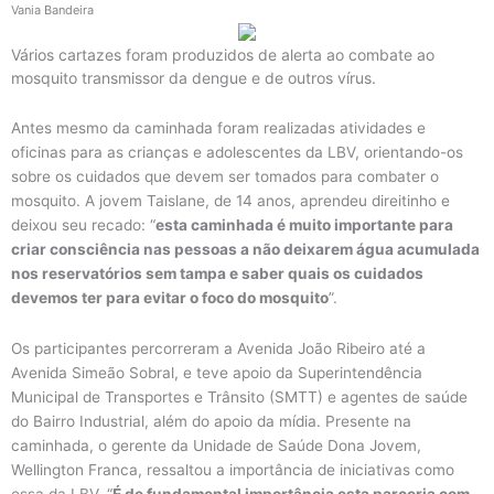
Vania Bandeira
Vários cartazes foram produzidos de alerta ao combate ao
mosquito transmissor da dengue e de outros vírus.
Antes mesmo da caminhada foram realizadas atividades e
oficinas para as crianças e adolescentes da LBV, orientando-os
sobre os cuidados que devem ser tomados para combater o
mosquito. A jovem Taislane, de 14 anos, aprendeu direitinho e
deixou seu recado: “
esta caminhada é muito importante para
criar consciência nas pessoas a não deixarem água acumulada
nos reservatórios sem tampa e saber quais os cuidados
devemos ter para evitar o foco do mosquito
”.
Os participantes percorreram a Avenida João Ribeiro até a
Avenida Simeão Sobral, e teve apoio da Superintendência
Municipal de Transportes e Trânsito (SMTT) e agentes de saúde
do Bairro Industrial, além do apoio da mídia.
Presente na
caminhada, o gerente da Unidade de Saúde Dona Jovem,
Wellington Franca, ressaltou a importância de iniciativas como
essa da LBV. “
É de fundamental importância esta parceria com