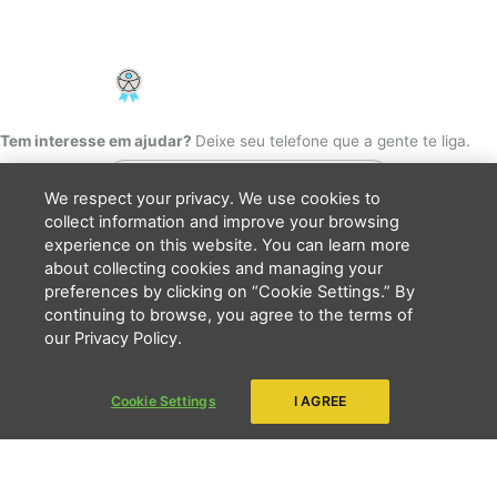
Cookie Settings
F
I
Y
a
n
o
c
s
u
PCD - Faça parte do nosso time
e
t
t
b
a
u
o
g
b
Tem interesse em ajudar?
Deixe seu telefone que a gente te liga.
o
r
e
k
a
m
We respect your privacy. We use cookies to
collect information and improve your browsing
experience on this website. You can learn more
about collecting cookies and managing your
Li e concordo que minhas informações serão tratadas de
preferences by clicking on “Cookie Settings.” By
acordo com o
Aviso de Privacidade
da LBV
continuing to browse, you agree to the terms of
ENVIAR
our Privacy Policy.
Copyright 2026 - LBV - Legião da Boa Vontade. Todos os direitos
Cookie Settings
I AGREE
reservados.