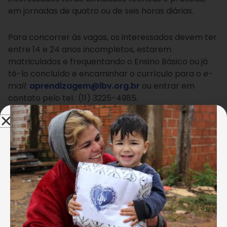
em jornadas de quatro ou de seis horas diárias.
Para concorrer às vagas, os interessados devem ter
entre 14 e 24 anos incompletos, estarem
matriculados e frequentando o Ensino Básico ou já
tê-lo concluído e encaminhar o currículo para o
e-
mail
:
aprendizagem@lbv.org.br
ou entrar em
contato pelo tel.: (11) 3225-4985.
Oportunidade para as empresas cumprirem a
Lei da Aprendizagem
Conforme estabelece a legislação, toda empresa
deve cumprir uma cota de 5% a 15% de aprendizes,
calculada sobre o total de funcionários com funções
que demandem formação profissional. Podem ser
aprendizes, adolescentes e jovens entre 14 e 24
anos que estejam matriculados e frequentando o
Ensino Básico ou que o tenham concluído.