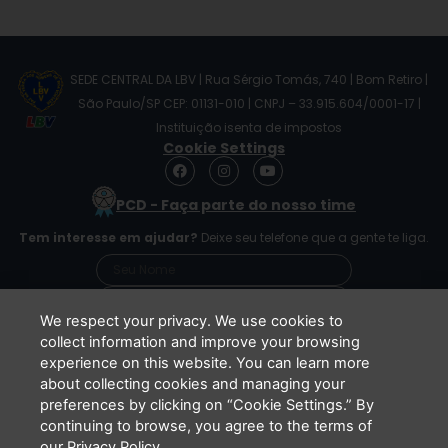
SEDE CENTRAL DA LBV | Rua Sérgio Tomás, 740 | Bom Retiro |
São Paulo/SP CEP: 01131-010 | CNPJ – 33.915.604/0001-17 |
Instituição isenta de impostos
Cookie Settings
F
I
Y
a
n
o
c
s
u
PCD - Faça parte do nosso time
e
t
t
b
a
u
Tem interesse em ajudar?
Deixe seu telefone que a gente te liga.
o
g
b
o
r
e
k
a
m
We respect your privacy. We use cookies to
collect information and improve your browsing
experience on this website. You can learn more
Li e concordo que minhas informações serão
about collecting cookies and managing your
tratadas de acordo com o
Aviso de Privacidade
preferences by clicking on “Cookie Settings.” By
da LBV
continuing to browse, you agree to the terms of
ENVIAR
our Privacy Policy.