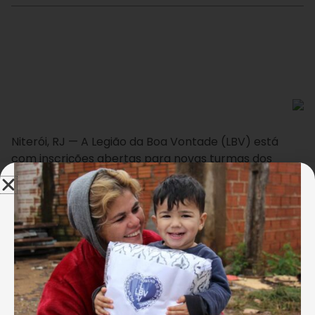
Niterói, RJ — A Legião da Boa Vontade (LBV) está
com inscrições abertas para novas turmas dos
cursos profissionalizantes de Informática, Noções de
instalações elétricas residenciais, Português e
Redação, Bijuteria e Pedraria, desenvolvidos pelo
programa Capacitação e Inclusão Produtiva.
AJUDE A LBV! FAÇA A SUA DOAÇÃO!
Os cursos, destinados a pessoas com idade superior