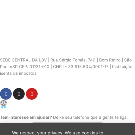
SEDE CENTRAL DA LBV | Rua Sérgio Tomás, 740 | Bom Retiro | São
Paulo/SP CEP: 01131-010 | CNPJ – 33.915.604/0001-17 | Instituição
isenta de impostos
Cookie Settings
F
I
Y
a
n
o
c
s
u
PCD - Faça parte do nosso time
e
t
t
b
a
u
o
g
b
Tem interesse em ajudar?
Deixe seu telefone que a gente te liga.
o
r
e
k
a
m
We respect your privacy. We use cookies to