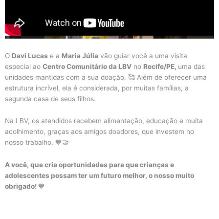
O
Davi Lucas
e a
Maria Júlia
vão guiar você a uma visita
especial ao
Centro Comunitário da LBV
no
Recife/PE,
uma das
unidades mantidas com a sua doação. 🥰 Além de oferecer uma
estrutura incrível, ela é considerada, por muitas famílias, a
segunda casa de seus filhos.
Na LBV, os atendidos recebem alimentação, educação e muita
acolhimento, graças aos amigos doadores, que investem no
nosso trabalho. 💙🤝
A você, que cria oportunidades para que crianças e
adolescentes possam ter um futuro melhor, o nosso muito
obrigado!
💙