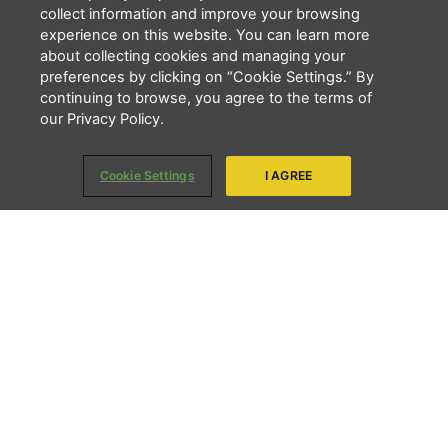
collect information and improve your browsing
experience on this website. You can learn more
about collecting cookies and managing your
Li e concordo que minhas informações serão tratadas de
preferences by clicking on “Cookie Settings.” By
acordo com o
Aviso de Privacidade
da LBV
continuing to browse, you agree to the terms of
ENVIAR
our Privacy Policy.
Copyright 2026 - LBV - Legião da Boa Vontade. Todos os direitos
Cookie Settings
I AGREE
reservados.
Quem somos
Apresentação
Nosso trabalho
LBV na ONU
LBV do Exterior
Transparência
Privacidade
Notícias
Contato
Endereços