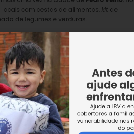
e mais uma vez na cidade de
Pedro Velho
, no
s locais com cestas de alimentos,
kit
de
heada de legumes e verduras.
Antes de
ajude al
enfrentar
Ajude a LBV a en
cobertores a família
vulnerabilidade nas r
do pa