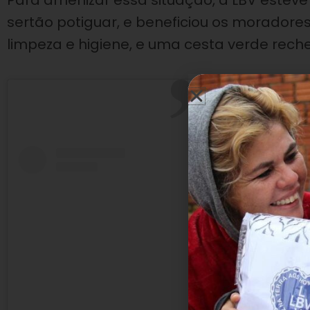
Para amenizar essa situação, a LBV estev
sertão potiguar, e beneficiou os moradore
limpeza e higiene, e uma cesta verde rec