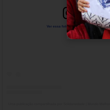
Ver essa foto no Instagram
Uma publicação compartilhada por Solidariedade | Mundo Melhor