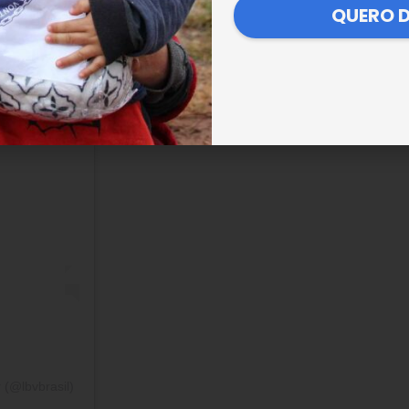
QUERO 
 (@lbvbrasil)