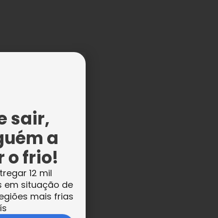
 sair,
guém a
 o frio!
tregar 12 mil
s em situação de
egiões mais frias
ís