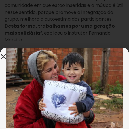
comunidade em que estão inseridas e a música é útil
nesse sentido, porque promove a integração do
grupo, melhora a autoestima dos participantes.
Desta forma, trabalhamos por uma geração
mais solidária
”, explicou o instrutor Fernando
Moreira.
De nota em nota, a
criançada atendida
Moisés Alberto
pela LBV vai
As crianças têm a
aprimorando suas
oportunidade de escolher o
habilidades artísticas e
instrumento que mais
descobrindo a paixão
gostam para realizar as
pela música. “Gosto de
atividades da oficina.
participar das
atividades, pois a cada
dia eu tenho a oportunidade de conhecer um
instrumento musical diferente e conversar com o