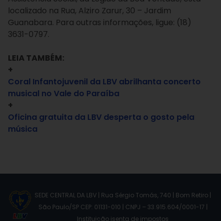
localizado na Rua, Alziro Zarur, 30 – Jardim
Guanabara. Para outras informações, ligue: (18)
3631-0797.
LEIA TAMBÉM:
+
Coral Infantojuvenil da LBV abrilhanta concerto
musical no Vale do Paraíba
+
Oficina gratuita da LBV desperta o gosto pela
música
SEDE CENTRAL DA LBV | Rua Sérgio Tomás, 740 | Bom Retiro |
São Paulo/SP CEP: 01131-010 | CNPJ – 33.915.604/0001-17 |
Instituição isenta de impostos