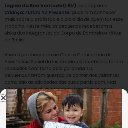
Legião da Boa Vontade (LBV)
no
programa
Criança: Futuro no Presente!
puderam conhecer
mais sobre a profissão e o dia a dia de quem faz esse
trabalho. Neste mês, os pequenos receberam a
visita dos integrantes do Corpo de Bombeiros Militar
da Bahia.
Assim que chegaram ao Centro Comunitário de
Assistência Social da Instituição, os bombeiros foram
recebidos com festa pela garotada. Os
pequenos fizeram questão de contar aos visitantes
como são as atividades das quais participam. Mas
não parou por aí: os pequenos também queriam
ouvir sobre a profissão, e aprenderam muito! “Eu
aprendi que o bombeiro ajuda as pessoas
independente de quem seja. Gostei de ver eles
tocarem, foi muito bom!”, disse Raquele, 6 anos.