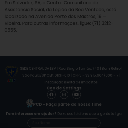
Em Salvador, BA, o Centro Comunitário de
Assistência Social, da Legião da Boa Vontade, está
localizado na Avenida Porto dos Mastros, 19 —
Ribeira. Para outras informações, ligue: (71) 3212-
0555.
SEDE CENTRAL DA LBV | Rua Sérgio Tomás, 740 | Bom Retiro |
São Paulo/SP CEP: 01131-010 | CNPJ – 33.915.604/0001-17 |
Instituição isenta de impostos
Cookie Settings
F
I
Y
a
n
o
c
s
u
PCD - Faça parte do nosso time
e
t
t
b
a
u
Tem interesse em ajudar?
Deixe seu telefone que a gente te liga.
o
g
b
o
r
e
k
a