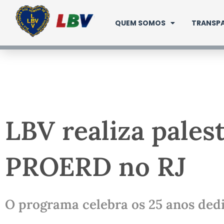
Ir
para
QUEM SOMOS
TRANSPA
o
conteúdo
LBV realiza pales
PROERD no RJ
O programa celebra os 25 anos ded