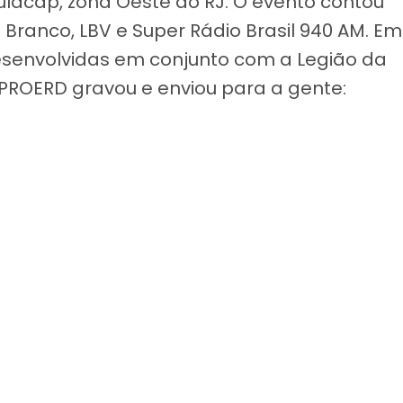
acap, zona Oeste do RJ. O evento contou
 Branco, LBV e Super Rádio Brasil 940 AM. Em
esenvolvidas em conjunto com a Legião da
 PROERD gravou e enviou para a gente: