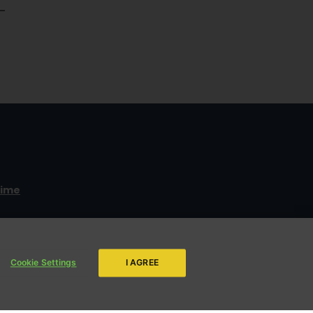
–
time
ENVIAR
da LBV
Cookie Settings
I AGREE
s.