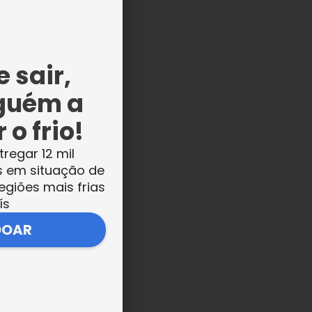
 sair,
guém a
 o frio!
tregar 12 mil
s em situação de
de
egiões mais frias
o
ís
DOAR
o