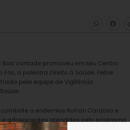
a Boa Vontade promoveu em seu Centro
 Frio, a palestra
Direito à Saúde: Febre
strada pela equipe de Vigilância
 Saúde.
de combate a endemias Rofran Cardoso e
ças e adolescentes atendidos pelo programa
res. Na ocasião, os meninas e as meninas