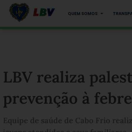
Ir
para
QUEM SOMOS
TRANSPA
o
conteúdo
LBV realiza palest
prevenção à febr
Equipe de saúde de Cabo Frio reali