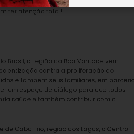
to nascer e transmitir doenças para a nos
am ter atenção total!
o Brasil, a Legião da Boa Vontade vem
ientização contra a proliferação do
didos e também seus familiares, em parceri
ver um espaço de diálogo para que todos
pria saúde e também contribuir com a
de de Cabo Frio, região dos Lagos, o Centro