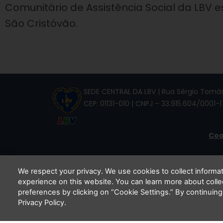
Comunitário de Assistência Social da LBV e
São Cristóvão.
SEDE CENTRAL DA LBV | Rua Sérgio Tomás,
CEP: 01131-010 | CNPJ – 33.915.604/0001-1
Coo
We respect your privacy. We use cookies to collect inform
experience on this website. You can learn more about coll
Li e
preferences by clicking on “Cookie Settings.” By continuing
Privacy Policy.
C