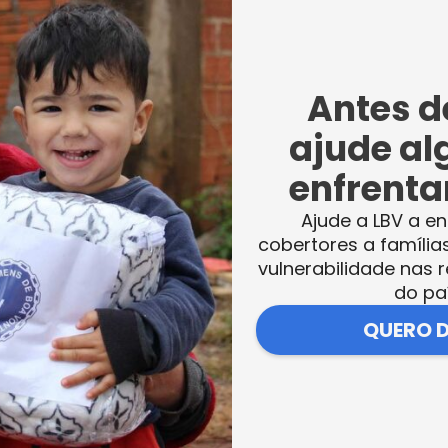
ópio, a lava do mosquito Aedes Aegypti,
a urbana.
Antes de
ajude al
enfrentar
 o mosquito da dengue, transmissor de diversas doenças.
Ajude a LBV a en
cobertores a família
V abre para esclarecimentos, informações, 
vulnerabilidade nas r
s a se prevenirem e combaterem o mosquit
do pa
disse o agente de saúde Rofran Cardoso.
QUERO 
 direitinho sobre a importância da prevençã
cisamos cuidar para não deixar água