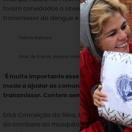
foram convidados a observar, num microsc
transmissor da dengue e da febre amarel
Fátima Barbosa
Erick, de 8 anos, observa atentamente no microscópio
“
É muito importante esse espaço que a LB
modo a ajudar as comunidades assistida
transmissor. Contem sempre conosco
“, 
Erick Conceição da Silva, 8 anos, aprendeu
do combate ao mosquito transmissor: “
pre