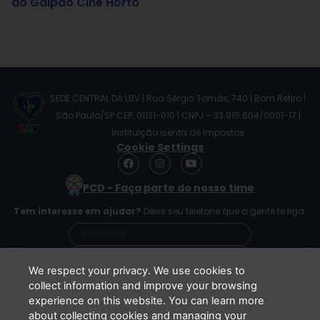
do Galpão Cine Horto
SEDE CENTRAL DA LBV | Rua Sérgio Tomás, 740 | Bom Retiro |
São Paulo/SP CEP: 01131-010 | CNPJ – 33.915.604/0001-17 |
Instituição isenta de impostos
Cookie Settings
F
I
Y
a
n
o
c
s
u
PCD - Faça parte do nosso time
e
t
t
b
a
u
Tem interesse em ajudar?
Deixe seu telefone que a gente te liga.
o
g
b
o
r
e
k
a
m
We respect your privacy. We use cookies to
collect information and improve your browsing
experience on this website. You can learn more
Li e concordo que minhas informações serão
about collecting cookies and managing your
tratadas de acordo com o
Aviso de Privacidade