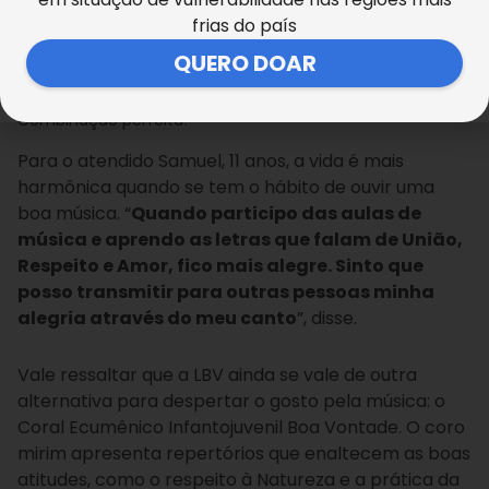
frias do país
Manoel Afonso
QUERO DOAR
As aulas de flauta oferecem conhecimento teórico sobre
o universo muscial e disseminam bons valores.
Combinação perfeita!
Para o atendido Samuel, 11 anos, a vida é mais
harmônica quando se tem o hábito de ouvir uma
boa música. “
Quando participo das aulas de
música e aprendo as letras que falam de União,
Respeito e Amor, fico mais alegre. Sinto que
posso transmitir para outras pessoas minha
alegria através do meu canto
”, disse.
Vale ressaltar que a LBV ainda se vale de outra
alternativa para despertar o gosto pela música: o
Coral Ecumênico Infantojuvenil Boa Vontade. O coro
mirim apresenta repertórios que enaltecem as boas
atitudes, como o respeito à Natureza e a prática da