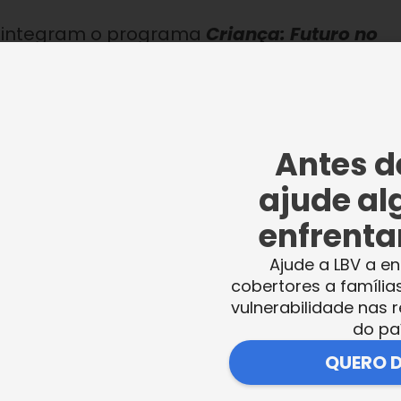
 integram o programa
Criança: Futuro no
)
, visitaram, recentemente, o
Museu Parque
idades socioambientais realizadas pela
o.
Antes de
ajude al
enfrentar
ncionário do museu, João Paulo, que
ria do ciclo da borracha na Amazônia. “O
Ajude a LBV a en
cobertores a família
dor que une proteção do meio ambiente e
vulnerabilidade nas r
do pa
QUERO 