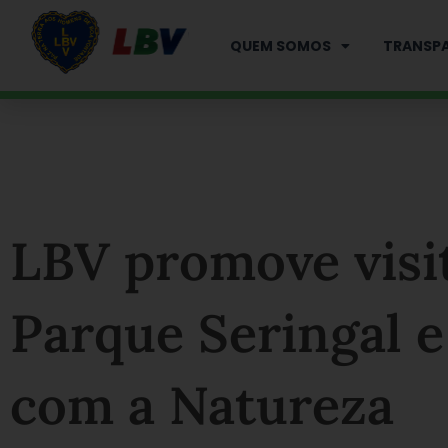
Ir
para
QUEM SOMOS
TRANSPA
o
conteúdo
LBV promove visi
Parque Seringal e
com a Natureza