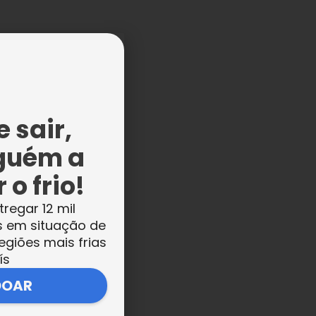
 sair,
guém a
 o frio!
tregar 12 mil
s em situação de
egiões mais frias
ís
DOAR