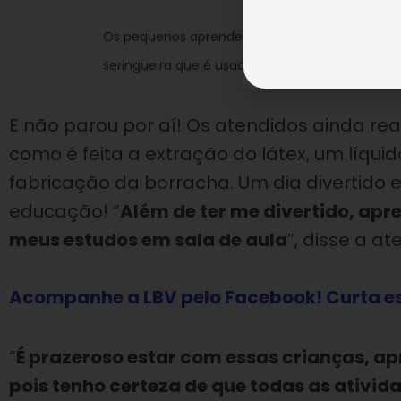
Os pequenos aprenderam, na visita, como era fe
seringueira que é usado para a fabricação da b
E não parou por aí! Os atendidos ainda re
como é feita a extração do látex, um líqui
fabricação da borracha. Um dia divertido 
educação! “
Além de ter me divertido, apre
meus estudos em sala de aula
”, disse a a
Acompanhe a LBV pelo Facebook! Curta es
“
É prazeroso estar com essas crianças, 
pois tenho certeza de que todas as ativid