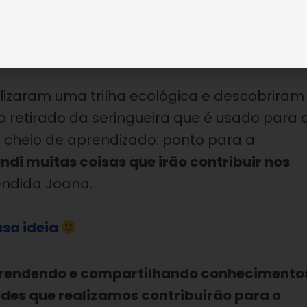
ita a extração do látex, um líquido retirado da
orracha. Muito legal, não é?
alizaram uma trilha ecológica e descobriram
do retirado da seringueira que é usado para 
e cheio de aprendizado: ponto para a
ndi muitas coisas que irão contribuir nos
tendida Joana.
sa ideia
aprendendo e compartilhando conhecimento
ades que realizamos contribuirão para o