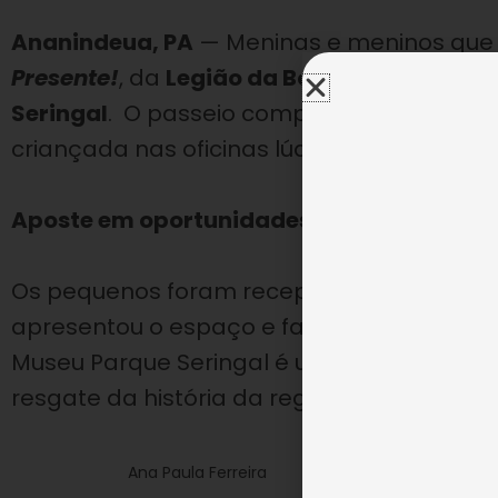
Ananindeua, PA
— Meninas e meninos que
Presente!
, da
Legião da Boa Vontade (LBV
Seringal
. O passeio complementou as ativ
criançada nas oficinas lúdicas da Instituiçã
Aposte em oportunidades;
AJUDE A LBV!
Os pequenos
foram recepcionadas pelo fu
apresentou o espaço e falou sobre a histó
Museu Parque Seringal é um espaço inova
resgate da história da região”, afirmou.
Ana Paula Ferreira