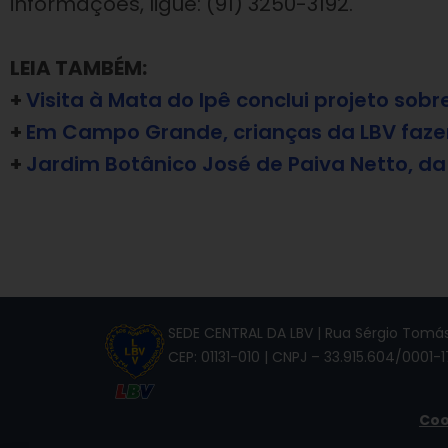
informações, ligue: (91) 3250-3192.
LEIA TAMBÉM:
+
Visita à Mata do Ipê conclui projeto sob
+
Em Campo Grande, crianças da LBV fazem
+
Jardim Botânico José de Paiva Netto, da
SEDE CENTRAL DA LBV | Rua Sérgio Tomás,
CEP: 01131-010 | CNPJ – 33.915.604/0001-1
Coo