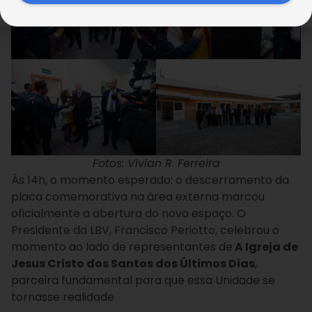
Fotos: Vivian R. Ferreira
Às 14h, o momento esperado: o descerramento da
placa comemorativa na área externa marcou
oficialmente a abertura do novo espaço. O
Presidente da LBV, Francisco Periotto, celebrou o
momento ao lado de representantes de
A Igreja de
Jesus Cristo dos Santos dos Últimos Dias
,
parceira fundamental para que essa Unidade se
tornasse realidade