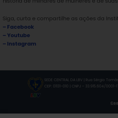
história de milhares de mulheres e de suas 
Siga, curta e compartilhe as ações da Insti
– Facebook
– Youtube
– Instagram
SEDE CENTRAL DA LBV | Rua Sérgio Tomás,
CEP: 01131-010 | CNPJ – 33.915.604/0001-1
Coo