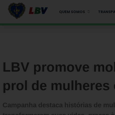
Ir
para
QUEM SOMOS
TRANSPA
o
conteúdo
LBV promove mobi
prol de mulheres 
Campanha destaca histórias de mul