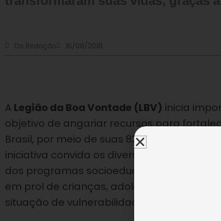
transformaram suas vidas, graças à
Da Redação
16/08/2018
A
Legião da Boa Vontade (LBV)
inicia imp
objetivo de angariar recursos para fortale
Brasil, por meio de suas 82 unidades de at
iniciativa convida os diversos setores da
dos programas socioeducacionais que a LBV
em prol de crianças, adolescentes, jovens,
situação de vulnerabilidade social.