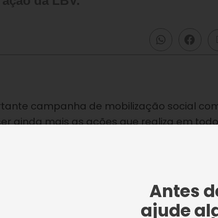
 ação da LBV.
ortante campanha de mobilização social co
cer ainda mais as ações que realiza em todo
endimento. Intitulada
, a
Eu ajudo a mudar
 sociedade a fazer doações para a manutenç
 desenvolve nas cinco regiões brasileiras
 adultos, idosos, gestantes e famílias em
Antes de
ajude al