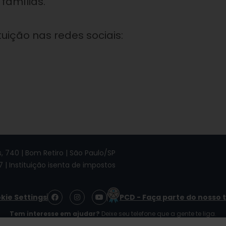
famílias.
tuição nas redes sociais:
 740 | Bom Retiro | São Paulo/SP
7 | Instituição isenta de impostos
F
I
Y
kie Settings
PCD - Faça parte do nosso 
a
n
o
c
s
u
Tem interesse em ajudar?
Deixe seu telefone que a gente te liga.
e
t
t
b
a
u