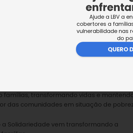
enfrentar
rtância da Solidariedade ao compartilhar 
Ajude a LBV a en
tiveram suas vidas transformadas graças a
cobertores a família
 colaboradores, amigos, parceiros e
vulnerabilidade nas r
. Os relatos dessas mulheres atendidas pel
do pa
e enfrentaram para superar problemas com
QUERO 
s, a única esperança é a Solidariedade. Por
 corrente e a colaborar para que a LBV
o famílias, transformando vidas e mantend
vor das comunidades em situação de pobrez
 a Solidariedade vem transformando a