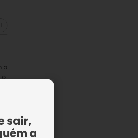
m o
 o
ão
 sair,
guém a