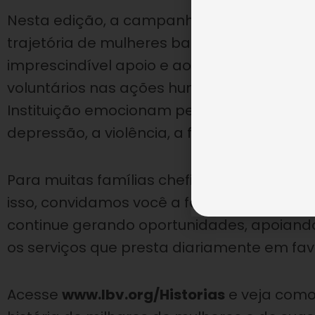
Nesta edição, a campanha destaca a impo
trajetória de mulheres batalhadoras que 
imprescindível apoio e ao engajamento de
voluntários nas ações humanitárias da LBV
Instituição emocionam pelos desafios qu
depressão, a violência, a fome e o suicídio.
Para muitas famílias chefiadas por mulhere
isso, convidamos você a fazer parte dessa
continue gerando oportunidades, apoiand
os serviços que presta diariamente em fa
Acesse
www.lbv.org/Historias
e veja como