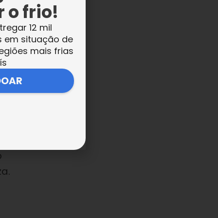
 o frio!
a
tregar 12 mil
o
s em situação de
egiões mais frias
a
ís
o a
DOAR
o
a.