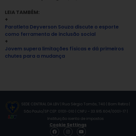
LEIA TAMBÉM:
+
Paratleta Deyverson Souza discute o esporte
como ferramenta de inclusão social
+
Jovem supera limitações físicas e dá primeiros
chutes para a mudança
SEDE CENTRAL DA LBV | Rua Sérgio Tomás, 740 | Bom Retiro |
São Paulo/SP CEP: 01131-010 | CNPJ – 33.915.604/0001-17 |
Instituição isenta de impostos
Cookie Settings
F
I
Y
a
n
o