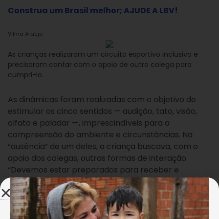
Construa um Brasil melhor; AJUDE A LBV!
Vilma Araújo
As crianças realizaram um circuito esportivo inclusivo e
precisaram contar com o apoio de outro colega para
cumpri-lo.
As dinâmicas foram realizadas com o objetivo de
estimular os cinco sentidos — audição, tato, visão,
olfato e paladar —, imprescindíveis para a
compreensão do ambiente e circunstâncias. Na
“ausência” de um deles, a criança buscava, com o
apoio dos colegas, outras formas de interação.
“Devemos estar preparados para receber e
conviver com pessoas com deficiência,
qualquer
pessoa merece ser acolhida
”, contou Eber Felipe,
de 12 anos.