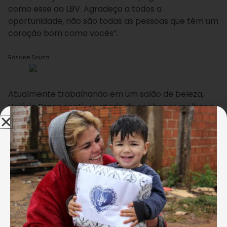
como esse da LBV. Agradeço a todos a
oportunidade, não são todas as pessoas que têm um
coração bom como vocês”.
Rosane Souza
Atualmente
trabalhando em
um sa
lão de b
eleza,
Valéria Braga
sentiu vontade de conhecer melhor o
mundo digital: “escolhi esse curso porque as pessoas
que convivo sabem mexer
e eu não sabia
nada. O
curso foi excelente! Hoje
já me vejo em casa,
mexendo sozinha no computador. Gostei muito do
curso. Conheci o trabalho da LBV através da minha
mãe que fez curso de arranjos florais. Eu não teria
condições de pagar um curso particular e pretendo
fazer mais cursos. Vou até comprar um celular novo
pra divulgar meu trabalho no salão, as unhas