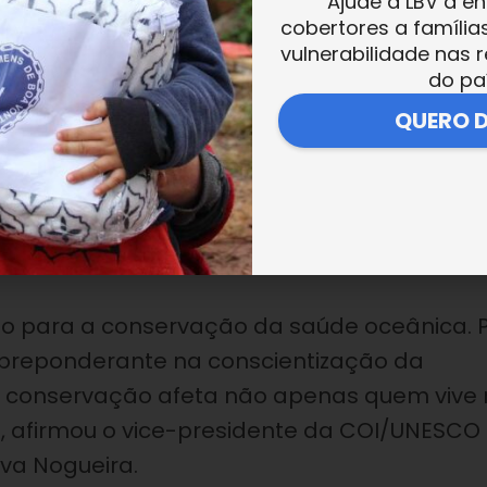
Ajude a LBV a en
da revista BOA VONTADE
Desenvolvimento
cobertores a família
ecumênica e solidária no topo da Agenda
vulnerabilidade nas r
do pa
QUERO 
io da campanha permanente ‘
A destruição da
ações de conscientização e preservação do
responsabilidade diante dos recursos
mo para a conservação da saúde oceânica. 
 preponderante na conscientização da
 conservação afeta não apenas quem vive 
”, afirmou o vice-presidente da COI/UNESCO
iva Nogueira.