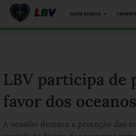
Ir
para
QUEM SOMOS
TRANSPA
o
conteúdo
LBV participa de 
favor dos oceanos
A ocasião destaca a proteção das á