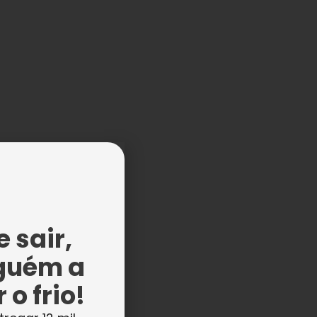
 sair,
guém a
 o frio!