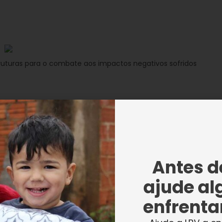
turas para o combate aos impactos negativos sofridos
rupo Boticário de Proteção à
governamental (COI) da UNESCO e UNESCO
 elas pesquisadores, atletas, cientistas,
da sociedade e estudantes.
Antes de
ajude al
nidade, a
Legião da Boa Vontade (LBV)
enfrentar
sença, trazendo aos palestrantes a