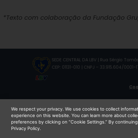
*Texto com colaboração da Fundação Grupo
SEDE CENTRAL DA LBV | Rua Sérgio Tomás,
CEP: 01131-010 | CNPJ – 33.915.604/0001-1
Coo
We respect your privacy. We use cookies to collect inform
experience on this website. You can learn more about coll
Li e
preferences by clicking on “Cookie Settings.” By continuing
Privacy Policy.
C