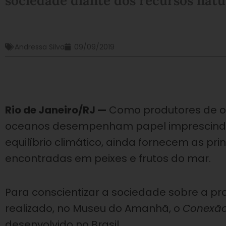
sociedade diante dos recursos natu
Andressa Silva
09/09/2019
Rio de Janeiro/RJ —
Como produtores de oxi
oceanos desempenham papel imprescindíve
equilíbrio climático, ainda fornecem as pr
encontradas em peixes e frutos do mar.
Para conscientizar a sociedade sobre a pr
realizado, no Museu do Amanhã, o
Conexã
desenvolvido no Brasil.