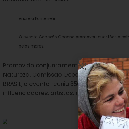
Andréia Fontenele
O evento Conexão Oceano promoveu questões e estru
pelos mares.
Promovido conjuntamente pela Fundação G
Natureza, Comissão Oceanográfica Inter
BRASIL, o evento reuniu 350 pessoas, dentre
influenciadores, artistas, representantes 
Na oportu
marcou pre