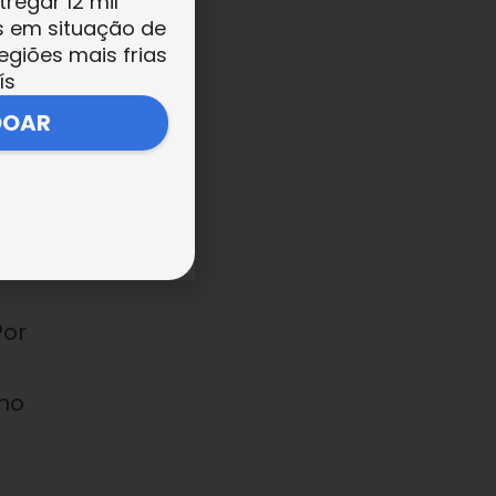
tregar 12 mil
s em situação de
egiões mais frias
ís
DOAR
Por
no