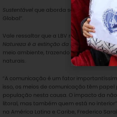
mensagem 
Sustentável
que aborda sobre “Cidadania 
Global”.
Vale ressaltar que a LBV realiza, por me
Natureza é a extinção da Raça Humana’
, 
meio ambiente, trazendo à sociedade sua 
naturais.
“A comunicação é um fator importantíssi
isso, os meios de comunicação têm papel
população nesta causa. O impacto da não
litoral, mas também quem está no interior
na América Latina e Caribe, Frederico Sara