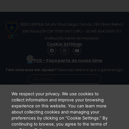
SEDE CENTRAL DA LBV | Rua Sérgio Tomás, 740 | Bom Retiro |
São Paulo/SP CEP: 01131-010 | CNPJ – 33.915.604/0001-17 |
Instituição isenta de impostos
Cookie Settings
F
I
Y
a
n
o
c
s
u
PCD - Faça parte do nosso time
e
t
t
b
a
u
Tem interesse em ajudar?
Deixe seu telefone que a gente te liga.
o
g
b
o
r
e
k
a
m
We respect your privacy. We use cookies to
collect information and improve your browsing
experience on this website. You can learn more
Li e concordo que minhas informações serão
about collecting cookies and managing your
tratadas de acordo com o
Aviso de Privacidade
preferences by clicking on “Cookie Settings.” By
da LBV
continuing to browse, you agree to the terms of
ENVIAR