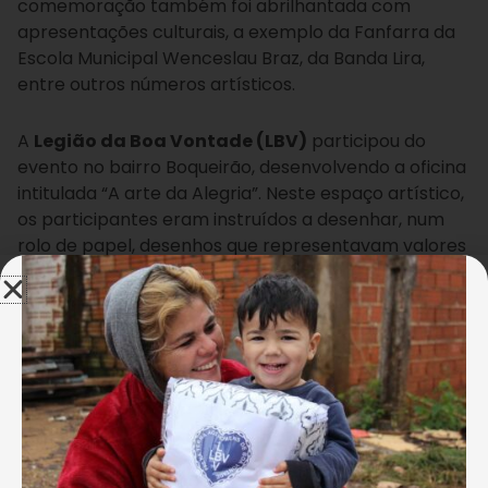
comemoração também foi abrilhantada com
apresentações culturais, a exemplo da Fanfarra da
Escola Municipal Wenceslau Braz, da Banda Lira,
entre outros números artísticos.
A
Legião da Boa Vontade (LBV)
participou do
evento no bairro Boqueirão, desenvolvendo a oficina
intitulada “A arte da Alegria”. Neste espaço artístico,
os participantes eram instruídos a desenhar, num
rolo de papel, desenhos que representavam valores
como o respeito, a alegria, o amor ao próximo,
expressando o desejo de viverem em um mundo
onde reine a verdadeira Paz.
Vinicius Francisco Ramao
Na oficina intitulada “A arte da Alegria”, desenvolvida pela
LBV, os participantes fizeram desenhos que
representavam valores como o respeito, a alegria e o