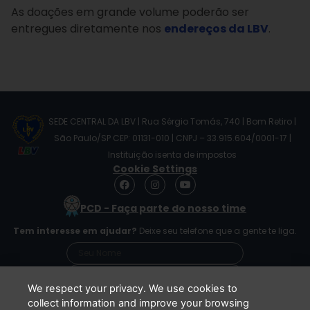
As doações em grande volume poderão ser
entregues diretamente nos
endereços da LBV
.
SEDE CENTRAL DA LBV | Rua Sérgio Tomás, 740 | Bom Retiro |
São Paulo/SP CEP: 01131-010 | CNPJ – 33.915.604/0001-17 |
Instituição isenta de impostos
Cookie Settings
F
I
Y
a
n
o
c
s
u
PCD - Faça parte do nosso time
e
t
t
b
a
u
Tem interesse em ajudar?
Deixe seu telefone que a gente te liga.
o
g
b
o
r
e
k
a
m
We respect your privacy. We use cookies to
collect information and improve your browsing