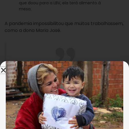
que doou para a LBV, ela terá alimento à
mesa.
A pandemia impossibilitou que muitos trabalhassem,
como a dona Maria José.
“Agradeço a vocês, isso é uma
bênção para mim. Vocês estão
me ajudando, ainda mais agora,
que estou sem minha casa.
Preciso muito disso aqui [refere-