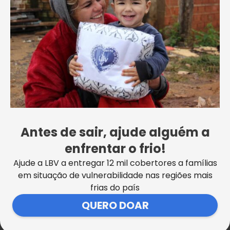
“Se não fosse vocês, não teria
nada para comer hoje, nem o
leite para meus filhos. Recebi a
cesta de alimentos, de verduras,
o leite, produtos de limpeza e o
Antes de sair, ajude alguém a
enfrentar o frio!
cobertor, que vai ajudar muito.
Ajude a LBV a entregar 12 mil cobertores a famílias
Se não fosse esse cobertor, a
em situação de vulnerabilidade nas regiões mais
gente ia passar frio. Por isso,
frias do país
QUERO DOAR
quero agradecer a todos que