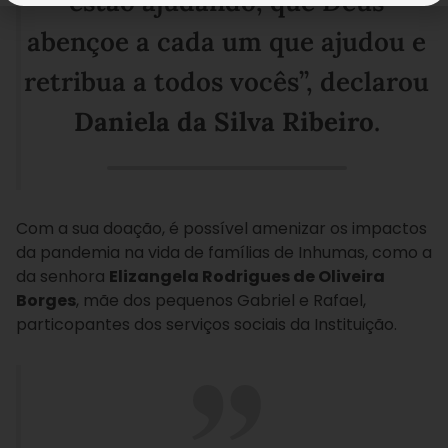
estão ajudando, que Deus
abençoe a cada um que ajudou e
retribua a todos vocês”, declarou
Daniela da Silva Ribeiro
.
Com a sua doação, é possível amenizar os impactos
da pandemia na vida de famílias de Inhumas, como a
da senhora
Elizangela Rodrigues de Oliveira
Borges
, mãe dos pequenos Gabriel e Rafael,
particopantes dos serviços sociais da Instituição.