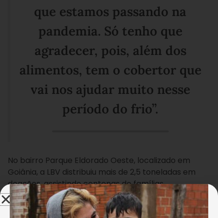
que estamos passando na
pandemia. Só tenho que
agradecer, pois, além dos
alimentos, tem o cobertor que
vai nos ajudar muito nesse
período do frio”.
No bairro Parque Eldorado Oeste, localizado em
Goiânia, a LBV distribuiu mais de 2,5 toneladas em
doações, assistindo centenas de famílias.