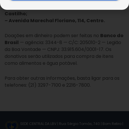
– Avenida Dom Helder Câmara, 3.059, Del
Castilho;
– Avenida Marechal Floriano, 114, Centro.
Doações em dinheiro podem ser feitas no
Banco do
Brasil
— agência: 3344-8 — C/C: 205010-2 — Legião
da Boa Vontade — CNPJ: 33.915.604/0001-17. Os
donativos serão utilizados para compra de itens
como alimentos e água potável.
Para obter outras informações, basta ligar para os
telefones: (21) 3297-7100 e 2216-7800.
SEDE CENTRAL DA LBV | Rua Sérgio Tomás, 740 | Bom Retiro |