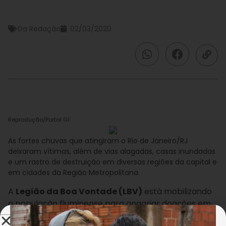
Da Redação
02/03/2020
Reprodução/Portal G1
As fortes chuvas que atingiram o Rio de Janeiro/RJ
deixaram vítimas, além de vias alagadas, casas inundadas
e um rastro de destruição em diversas regiões da capital e
em cidades da Região Metropolitana.
A
Legião da Boa Vontade (LBV)
está mobilizando
a população fluminense para angariar doações em
prol das famílias atingidas pelas