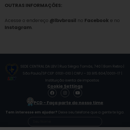
OUTRAS INFORMAÇÕES:
Acesse o endereço
@lbvbrasil
no
Facebook
e no
Instagram
.
SEDE CENTRAL DA LBV | Rua Sérgio Tomás, 740 | Bom Retiro |
São Paulo/SP CEP: 01131-010 | CNPJ – 33.915.604/0001-17 |
Instituição isenta de impostos
Cookie Settings
F
I
Y
a
n
o
c
s
u
PCD - Faça parte do nosso time
e
t
t
b
a
u
Tem interesse em ajudar?
Deixe seu telefone que a gente te liga.
o
g
b
o
r
e
k
a
m