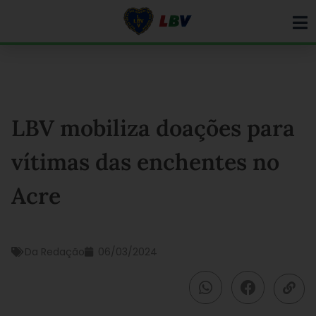
Ir
para
o
conteúdo
LBV mobiliza doações para
vítimas das enchentes no
Acre
Da Redação
06/03/2024