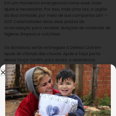
Em um momento emergencial como esse, toda
ajuda é necessária. Por isso, mais uma vez, a Legião
da Boa Vontade, por meio de sua campanha
LBV —
SOS Calamidades
abriu seus postos de
arrecadação para receber doações de materiais de
higiene, limpeza e colchões.
Os donativos serão entregues à Defesa Civil em
apoio às vítimas das chuvas. Ajude e faça parte
dessa força-tarefa para enviar a assistência
humanitária aos que mais necessitam.
O QUE DOAR:
– colchões;
– material de limpeza (sabão, água sanitária, álcool,
desinfetante e detergente);
– material de higiene pessoal (sabonete, creme