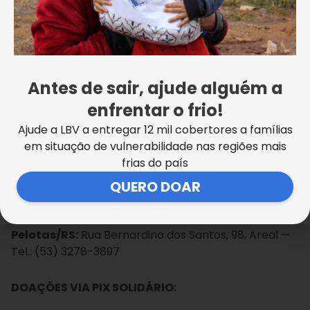
dental, escova de dente, shampoo e absorvente).
POSTOS DE ARRECADAÇÃO:
São Paulo/SP
: Av. Rudge, 763 – Bom Retiro — Tel.:
Antes de sair, ajude alguém a
(11) 3225-4500
enfrentar o frio!
Ajude a LBV a entregar 12 mil cobertores a famílias
Porto Alegre/RS:
Av. São Paulo, 722, São Geraldo —
em situação de vulnerabilidade nas regiões mais
Tel.: (51) 3325-7036
frias do país
Glorinha/RS:
RS 030, Km 19, parada 119, Guabiroba —
QUERO DOAR
Tel.: (51) 3487-2600
Pelotas/RS:
Rua Bernardino dos Santos, 98, Areal —
Tel.: (53) 3278-3897
DOAÇÕES VIA PIX SOLIDÁRIO: