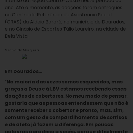
intenso da região Centro-Oeste neste período do
ano. Até o momento, as doações foram entregues
no Centro de Referência de Assistência Social
(CRAS) da Aldeia Bororó, no município de Dourados,
e no Ginásio de Esportes Túlio Loureiro, na cidade de
Bela Vista.
Genivaldo Marquiza
Em Dourados…
“
Na maioria das vezes somos esquecidos, mas
graças a Deus e à LBV estamos recebendo essas
doações de cobertores. No meu modo de pensar,
gostaria que as pessoas entendessem que não é
somente receber o cobertor e pronto, mas, sim,
com um gesto de compartilhamento de sorrisos
e de afeto já fazem a diferença. Em poucas
palavras agradeço a vocês, porque dificilmente