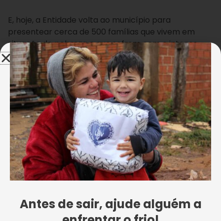
E, hoje, a Entidade volta ao município para
presentear cerca de 500 famílias que vivem em
situação de pobreza e que sofrem com o intenso
frio. A entrega dos cobertores ocorreu no Ginásio
Túlio Loureiro e contou com a presença de
autoridades municipais, das equipes dos Centros de
Referência de Assistência Social (CRAS), da Banda
do Exército Brasileiro, de voluntários e de
representantes da imprensa que apoiam a iniciativa
da LBV. Confira como tudo aconteceu:
Antes de sair, ajude alguém a
enfrentar o frio!