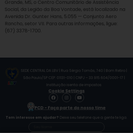
Grande, MS, o Centro Comunitário de Assistência
Social, da Legião da Boa Vontade, está localizado na
Avenida Dr. Gunter Hans, 5.055 — Conjunto Aero
Rancho, setor VII. Para outras informações, ligue:
(67) 3378-1700.
SEDE CENTRAL DA LBV | Rua Sérgio Tomás, 740 | Bom Retiro |
São Paulo/SP CEP: 01131-010 | CNPJ – 33.915.604/0001-17 |
Instituição isenta de impostos
Cookie Settings
F
I
Y
a
n
o
c
s
u
PCD - Faça parte do nosso time
e
t
t
b
a
u
Tem interesse em ajudar?
Deixe seu telefone que a gente te liga.
o
g
b
o
r
e
k
a