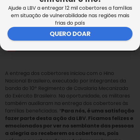
Ajude a LBV a entregar 12 mil cobertores a famílias
em situação de vulnerabilidade nas regiões mais
frias do país
QUERO DOAR
A entrega dos cobertores iniciou com o Hino
Nacional Brasileiro, executado por integrantes da
banda do 10º Regimento de Cavalaria Mecanizada
do Exército Brasileiro. Na oportunidade, os militares
também auxiliaram na entrega dos cobertores às
famílias beneficiadas. “
Para nós, é uma satisfação
fazer parte desta ação da LBV. Ficamos felizes e
emocionados por ver no semblante das pessoas
a alegria ao receberem os cobertores, pois