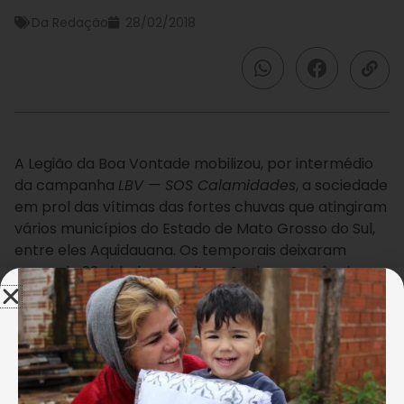
Da Redação
28/02/2018
A Legião da Boa Vontade mobilizou, por intermédio
da campanha
LBV — SOS Calamidades
, a sociedade
em prol das vítimas das fortes chuvas que atingiram
vários municípios do Estado de Mato Grosso do Sul,
entre eles Aquidauana. Os temporais deixaram
cerca de 22 cidades em situação de emergência e
mais de 76 mil pessoas foram afetadas pelas
chuvas.
{glf nid:89516}