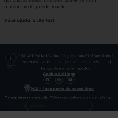
das chuvas e seus familiares, que enfrentam
momentos de grande desafio.
Você ajuda, a LBV faz!
SEDE CENTRAL DA LBV | Rua Sérgio Tomás, 740 | Bom Retiro |
São Paulo/SP CEP: 01131-010 | CNPJ – 33.915.604/0001-17 |
Instituição isenta de impostos
Cookie Settings
F
I
Y
a
n
o
c
s
u
PCD - Faça parte do nosso time
e
t
t
b
a
u
Tem interesse em ajudar?
Deixe seu telefone que a gente te liga.
o
g
b
o
r
e
k
a
m