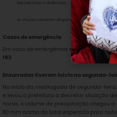
Marcelo Rossi e Marilia Dias
As chuvas causaram alagamentos em diversas ruas d
Casos de emergência
Em caso de emergência e para pedidos de a
153
.
Enxurradas tiveram início na segunda-fei
No início da madrugada de segunda-feira, 
e levou a prefeitura a decretar situação d
horas, o volume de precipitação chegou 
80 mm acima do total esperado para todo 