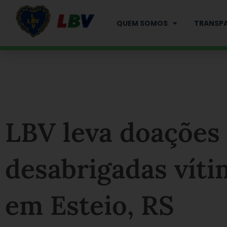
Ir
para
QUEM SOMOS
TRANSPA
o
conteúdo
LBV leva doações 
desabrigadas vít
em Esteio, RS