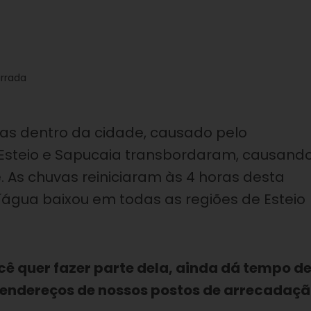
urrada
s dentro da cidade, causado pelo
s Esteio e Sapucaia transbordaram, causand
. As chuvas reiniciaram às 4 horas desta
 d´água baixou em todas as regiões de Esteio
ocê quer fazer parte dela, ainda dá tempo d
 endereços de nossos postos de arrecadaçã