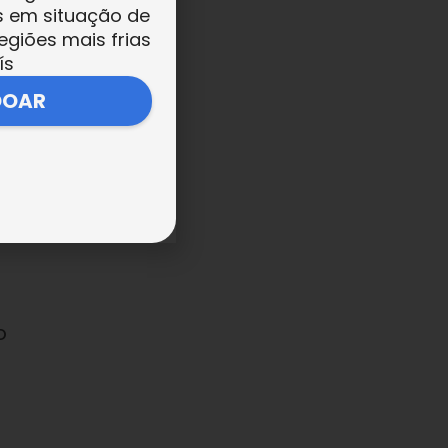
s em situação de
egiões mais frias
ís
DOAR
o