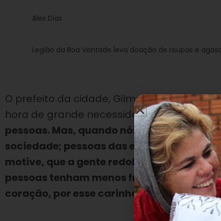
Alex Dias
Legião da Boa Vontade leva doação de roupas e agasal
O prefeito da cidade, Gilmar Antonio Rinal
hora de grande necessidade: “
É um moment
pessoas. Mas, quando nós vemos pessoas 
sociedade; pessoas das entidades religios
motive, que a gente redobre a energia, e 
pessoas tenham menos frio. […] Agradeço
coração, por esse carinho e por esse apoio