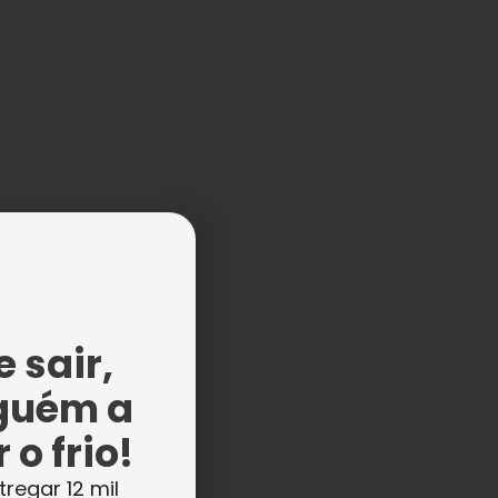
s
 sair,
s
guém a
 o frio!
tregar 12 mil