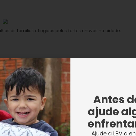
hos às famílias atingidas pelas fortes chuvas na cidade.
di, ressaltou que a ajuda da LBV chegou em
o de muita dificuldade, de sofrimento da
como vocês, da LBV; pessoas de toda a
as se somando, isso faz com que a gente se
Antes de
é esse calor humano que vai fazer com que a
ajude al
 à Legião da Boa Vontade, do fundo do meu
 à cidade de Esteio
“.
enfrentar
Ajude a LBV a en