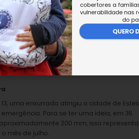
cobertores a família
vulnerabilidade nas r
do pa
a cidade.
QUERO 
uxílio, reporte à Defesa Civil pelo número
ra
13, uma enxurrada atingiu a cidade de Estei
e emergência. Para se ter uma ideia, em 36
a aproximadamente 200 mm, isso representa
o mês de julho.