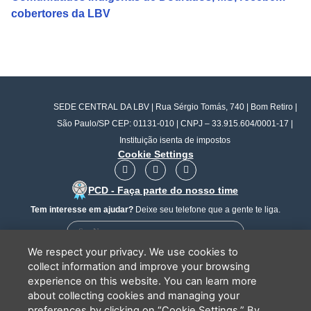
cobertores da LBV
SEDE CENTRAL DA LBV | Rua Sérgio Tomás, 740 | Bom Retiro |
São Paulo/SP CEP: 01131-010 | CNPJ – 33.915.604/0001-17 |
Instituição isenta de impostos
Cookie Settings
F
I
Y
a
n
o
c
s
u
PCD - Faça parte do nosso time
e
t
t
b
a
u
Tem interesse em ajudar?
Deixe seu telefone que a gente te liga.
o
g
b
o
r
e
k
a
We respect your privacy. We use cookies to
m
collect information and improve your browsing
experience on this website. You can learn more
about collecting cookies and managing your
Li e concordo que minhas informações serão tratadas de
preferences by clicking on “Cookie Settings.” By