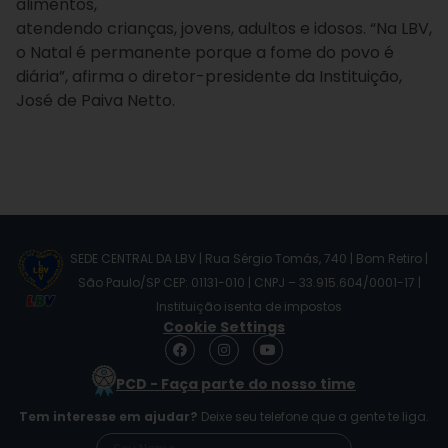
alimentos,
atendendo crianças, jovens, adultos e idosos. “Na LBV,
o Natal é permanente porque a fome do povo é
diária”, afirma o diretor-presidente da Instituição,
José de Paiva Netto.
SEDE CENTRAL DA LBV | Rua Sérgio Tomás, 740 | Bom Retiro |
São Paulo/SP CEP: 01131-010 | CNPJ – 33.915.604/0001-17 |
Instituição isenta de impostos
Cookie Settings
F
I
Y
a
n
o
c
s
u
PCD - Faça parte do nosso time
e
t
t
b
a
u
Tem interesse em ajudar?
Deixe seu telefone que a gente te liga.
o
g
b
o
r
e