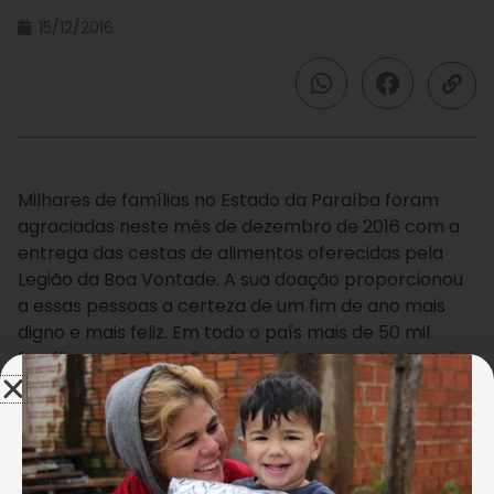
15/12/2016
Milhares de famílias no Estado da Paraíba foram
agraciadas neste mês de dezembro de 2016 com a
entrega das cestas de alimentos oferecidas pela
Legião da Boa Vontade. A sua doação proporcionou
a essas pessoas a certeza de um fim de ano mais
digno e mais feliz. Em todo o país mais de 50 mil
famílias serão beneficiadas pela Campanha
Natal
Permanente da LBV — Jesus, o Pão Nosso de cada
dia!.
Toda essa ação é realizada com o apoio do povo