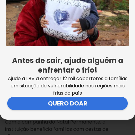
brasileiro, pessoas que acreditam nesta causa. E o
resultado está aí: preparamos uma galeria de fotos
para apresentar a você a nossa prestação de
contas. A sua doação chegou a quem mais
precisa! Na Paraíba, as cidades de João Pessoa,
Campina Grande, Borborema, Sapé, Dona Inês e
Alagoa Grande receberam cerca de 1660 cestas de
alimentos.
Antes de sair, ajude alguém a
{glf nid:70211}
enfrentar o frio!
Ajude a LBV a entregar 12 mil cobertores a famílias
NATAL PERMANENTE DA LBV
em situação de vulnerabilidade nas regiões mais
frias do país
A pioneira campanha permanente da LBV contra a
fome e a miséria teve início ainda na década de
QUERO DOAR
1940. Desde então, a Legião da Boa Vontade luta
para reduzir a triste realidade de famílias brasileiras.
Com a campanha do Natal Permanente, a
Instituição beneficia famílias com cestas de