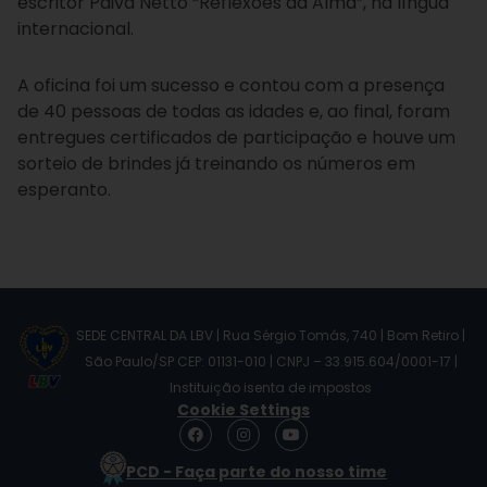
escritor Paiva Netto “Reflexões da Alma”, na língua
internacional.
A oficina foi um sucesso e contou com a presença
de 40 pessoas de todas as idades e, ao final, foram
entregues certificados de participação e houve um
sorteio de brindes já treinando os números em
esperanto.
SEDE CENTRAL DA LBV | Rua Sérgio Tomás, 740 | Bom Retiro |
São Paulo/SP CEP: 01131-010 | CNPJ – 33.915.604/0001-17 |
Instituição isenta de impostos
Cookie Settings
F
I
Y
a
n
o
c
s
u
PCD - Faça parte do nosso time
e
t
t