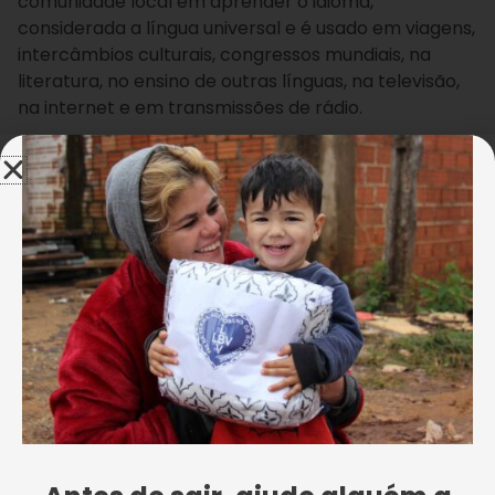
comunidade local em aprender o idioma,
considerada a língua universal e é usado em viagens,
intercâmbios culturais, congressos mundiais, na
literatura, no ensino de outras línguas, na televisão,
na internet e em transmissões de rádio.
O encontro foi dividido em duas etapas. Na primeira
parte, houve uma palestra sobre a origem, o valor e
as ações para a propagação do esperanto no
mundo, contando a história do idioma e de seu
criador Lázaro Luiz Zamenhof (1859-1917). Foi
ministrada pelo professor e doutor Paulo Sérgio
Viana, renomado escritor e tradutor esperantista,
amigo de longa-data da LBV e atual vice-presidente
da EASP.
Vivian R. Ferreira
São Paulo, SP — A oficina foi uma iniciativa da LBV em