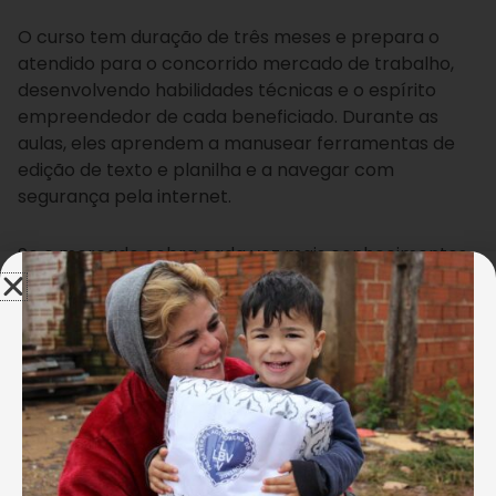
O curso tem duração de três meses e prepara o
atendido para o concorrido mercado de trabalho,
desenvolvendo habilidades técnicas e o espírito
empreendedor de cada beneficiado. Durante as
aulas, eles aprendem a manusear ferramentas de
edição de texto e planilha e a navegar com
segurança pela internet.
Se o mercado cobra cada vez mais conhecimentos
de seus candidatos, o certificado em mãos, para
muitos participantes, é a chave para o ingressou ou
a tão sonhada promoção no trabalho. “Aprendi
vários conteúdos aqui na LBV.
Graças a Deus temos
uma Organização com essa em nosso bairro. A
LBV nos ajuda muito
”, afirmou Maria das Dores.
“
Fico imaginando se tivesse mais algumas