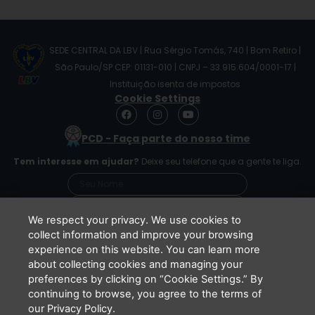
SEDE CENTRAL DA LBV | Rua Sérgio Tomás, 740 | Bom Retiro |
São Paulo/SP CEP: 01131-010 | CNPJ – 33.915.604/0001-17 |
Instituição isenta de impostos
Cookie Settings
F
I
Y
a
n
o
c
s
u
PCD - Faça parte do nosso time
e
t
t
b
a
u
Tem interesse em ajudar?
Deixe seu telefone que a gente te liga.
o
g
b
o
r
e
k
a
m
We respect your privacy. We use cookies to
collect information and improve your browsing
experience on this website. You can learn more
Li e concordo que minhas informações serão
about collecting cookies and managing your
tratadas de acordo com o
Aviso de Privacidade
preferences by clicking on “Cookie Settings.” By
da LBV
continuing to browse, you agree to the terms of
ENVIAR
our Privacy Policy.