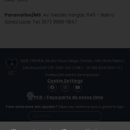
Paranaíba/MS
: Av. Getúlio Vargas, 1145 – Bairro
Santa Lúcia. Tel. (67) 3668-1847
SEDE CENTRAL DA LBV | Rua Sérgio Tomás, 740 | Bom Retiro |
São Paulo/SP CEP: 01131-010 | CNPJ – 33.915.604/0001-17 |
Instituição isenta de impostos
Cookie Settings
F
I
Y
a
n
o
c
s
u
PCD - Faça parte do nosso time
e
t
t
b
a
u
Tem interesse em ajudar?
Deixe seu telefone que a gente te liga.
o
g
b
o
r
e
k
a
m