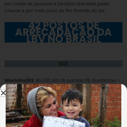
por todas as pessoas e famílias afetadas pelas
chuvas e por todo povo do Rio Grande do Sul.
42 POSTOS DE
ARRECADAÇÃO DA
LBV NO BRASIL
SUL
Glorinha/RS
: RS 030, Km 19, parada 119, Guabiroba. –
Tel.: (51) 3487-2600.
Florianópolis/SC
: Rua General Eurico Gaspar Dutra,
226 – Estreito. Tel. (48) 3271-4309
Joinville/SC
: Rua Haiti, 291 – Itaum. – Tel. (47) 3454-