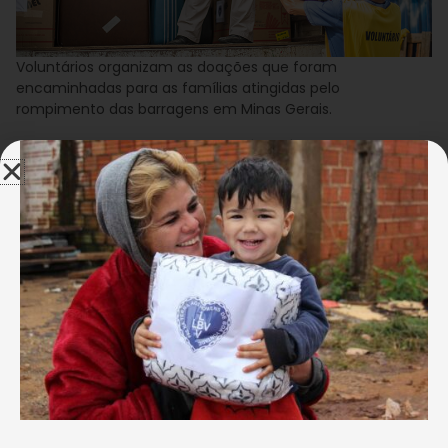
Voluntários organizam as doações que foram
encaminhadas para as famílias atingidas pelo
rompimento das barragens em Minas Gerais.
A Caravana da Boa Vontade já está cruzando o
Brasil! Nesta terça-feira, dia 17, a
Legião da Boa
Vontade (LBV)
fará a entrega de 10 toneladas de
doações para o município de Mariana/MG, em apoio
às pessoas e famílias afetadas pelas barragens que
se romperam na região na última semana. Os
donativos serão entregues à prefeitura de Mariana,
que fará a distribuição das doações de acordo com a
necessidade de cada local afetado.
São doações de água potável, leite, material de
higiene pessoal, alimentos não perecíveis, roupas de
cama e de banho, chinelos, sapatos, entre outros