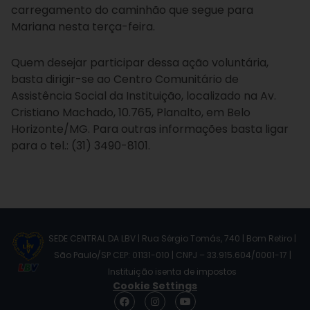
carregamento do caminhão que segue para
Mariana nesta terça-feira.
Quem desejar participar dessa ação voluntária,
basta dirigir-se ao Centro Comunitário de
Assistência Social da Instituição, localizado na Av.
Cristiano Machado, 10.765, Planalto, em Belo
Horizonte/MG. Para outras informações basta ligar
para o tel.: (31) 3490-8101.
SEDE CENTRAL DA LBV | Rua Sérgio Tomás, 740 | Bom Retiro |
São Paulo/SP CEP: 01131-010 | CNPJ – 33.915.604/0001-17 |
Instituição isenta de impostos
Cookie Settings
F
I
Y
a
n
o