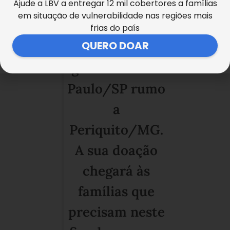
Ajude a LBV a entregar 12 mil cobertores a famílias
da manhã, a
em situação de vulnerabilidade nas regiões mais
carreta com 21
frias do país
QUERO DOAR
mil litros de
água saiu de São
Paulo/SP rumo
a
Periquito/MG.
A sua doação
chegará às
famílias que
precisam neste