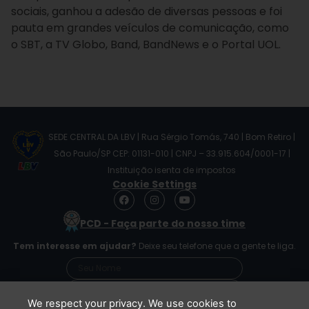
sociais, ganhou a adesão de diversas pessoas e foi
pauta em grandes veículos de comunicação, como
o SBT, a TV Globo, Band, BandNews e o Portal UOL.
SEDE CENTRAL DA LBV | Rua Sérgio Tomás, 740 | Bom Retiro |
São Paulo/SP CEP: 01131-010 | CNPJ – 33.915.604/0001-17 |
Instituição isenta de impostos
Cookie Settings
F
I
Y
a
n
o
c
s
u
PCD - Faça parte do nosso time
e
t
t
b
a
u
Tem interesse em ajudar?
Deixe seu telefone que a gente te liga.
o
g
b
o
r
e
k
a
m
We respect your privacy. We use cookies to