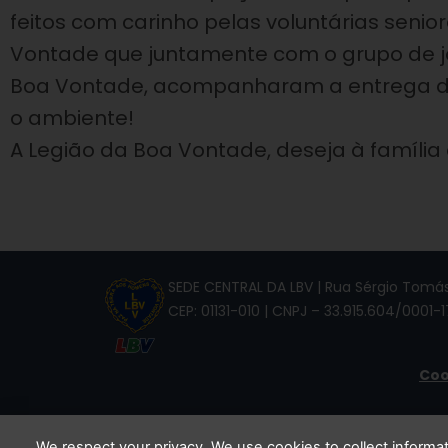
feitos com carinho pelas voluntárias seni
Vontade que juntamente com o grupo de 
Boa Vontade, acompanharam a entrega d
o ambiente!
A Legião da Boa Vontade, deseja à família 
SEDE CENTRAL DA LBV | Rua Sérgio Tomás,
CEP: 01131-010 | CNPJ – 33.915.604/0001-1
Coo
We respect your privacy. We use cookies to collect inform