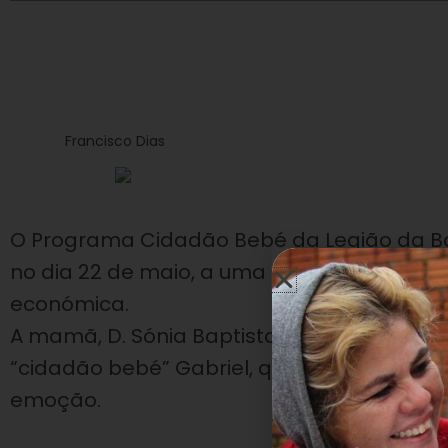
Francisco Dias
O Programa Cidadão Bebé da Legião da Boa
no dia 22 de maio, a uma família que se e
económica.
A mamã, D. Sónia Baptista e a avó matern
“cidadão bebé” Gabriel, que nasceu no iní
emoção.