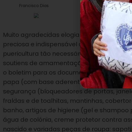
Francisco Dias
Muito agradecidas elogiaram o trabalho d
preciosa e indispensável que a Instituição
puericultura tão necessários: a alcofa, o 
soutiens de amamentação, discos de alei
o boletim para os documentos do bebé, os 
papa (com base aderente), as chupetas, p
segurança (bloqueadores de portas, jane
fraldas e de toalhitas, mantinhas, cobertor
banho, artigos de higiene (gel e shampoo 
água de colónia, creme protetor contra a
nascido e variadas peças de roupa: sapatin