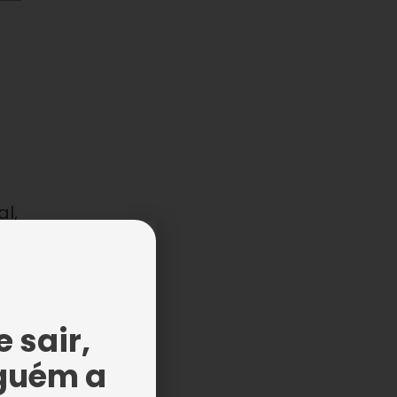
l,
 a
 sair,
guém a