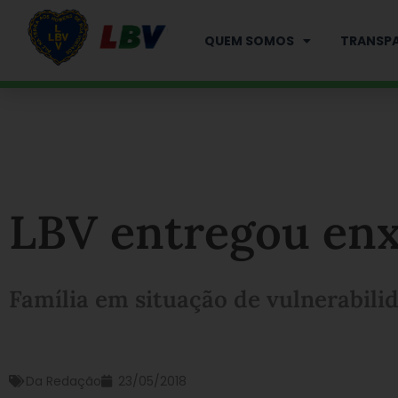
Ir
para
QUEM SOMOS
TRANSPA
o
conteúdo
LBV entregou enx
Família em situação de vulnerabil
Da Redação
23/05/2018