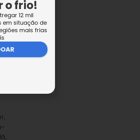
 o frio!
tregar 12 mil
s em situação de
egiões mais frias
ís
de
DOAR
e),
r,
m-
lã,