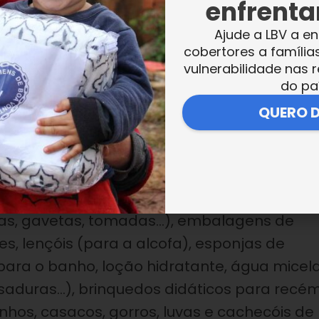
enfrentar
Ajude a LBV a en
cobertores a família
vulnerabilidade nas r
a Legião da Boa Vontade e a ajuda tão
do pa
 lhes deu, um enxoval composto por artigos 
QUERO 
parque, um armário para o quarto do bebé,
tamento, as compressas, o saco (para a mã
biberões de leite e água, os pratos para a
orta-chupetas, termómetros, artigos de
las, gavetas, tomadas…), embalagens de
es, lençóis (para a alcofa), esponjas de
para o banho, loção hidratante, água micela
ssaduras…), brinquedos didáticos para recé
hos, casacos, gorros, luvas e cachecóis de 