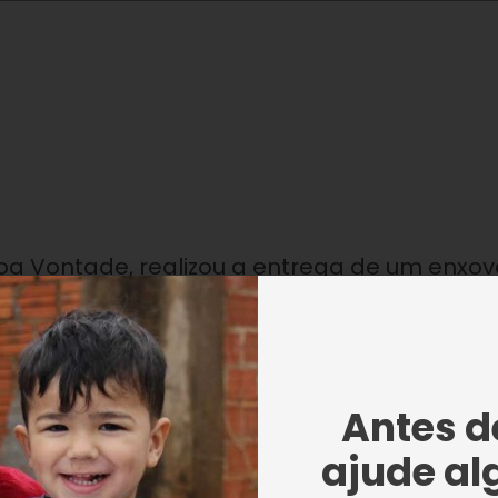
 Vontade, realizou a entrega de um enxova
ncontra em situação de vulnerabilidade
a, D. Conceição Baptista vieram com o
cio de fevereiro e não conseguiram esconder
Antes de
ajude al