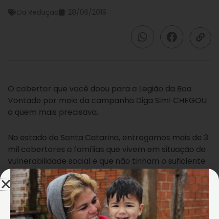
Da Redação
28/06/2019
O cobertor que você doou para a Legião da Boa
Vontade por meio da campanha Diga Sim! CHEGOU
a quem mais precisava.
No estado de Santa Catarina, entregamos mais de 3
mil cobertores a famílias que vivem em situação de
vulnerabilidade social e que não tinham o suficiente
para se protegerem do frio.
{glf nid:108953}