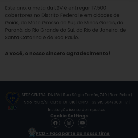
Este ano, a meta da LBV é entregar 17.500
cobertores no Distrito Federal e em cidades de
Goiás, do Mato Grosso do Sul, de Minas Gerais, do
Paraná, do Rio Grande do Sul, do Rio de Janeiro, de
Santa Catarina e de São Paulo.
A você, o nosso sincero agradecimento!
SEDE CENTRAL DA LBV | Rua Sérgio Tomás, 740 | Bom Retiro |
São Paulo/SP CEP: 01131-010 | CNPJ – 33.915.604/0001-17 |
Instituição isenta de impostos
Cookie Settings
F
I
Y
a
n
o
c
s
u
PCD - Faça parte do nosso time
e
t
t