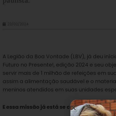
paulista.
23/02/2024
A Legião da Boa Vontade (LBV), já deu iní
Futuro no Presente!, edição 2024 e seu objet
servir mais de 1 milhão de refeições em su
assim a alimentação saudável e o materia
meninos atendidos em suas unidades espal
E essa missão já está se cumprindo!