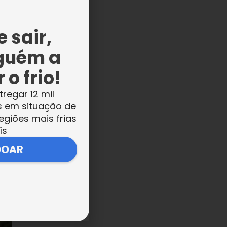
 sair,
guém a
 o frio!
tregar 12 mil
s em situação de
egiões mais frias
ís
DOAR