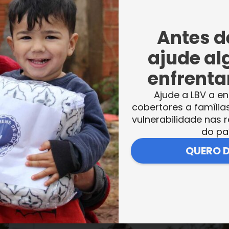
tade da capital paulista receberam os kits
Antes de
 ano letivo. Dentro da mochila, os
cessário para usufruir de uma educação de
ajude al
rendizado!
enfrentar
Ajude a LBV a en
cobertores a família
vulnerabilidade nas r
do pa
QUERO 