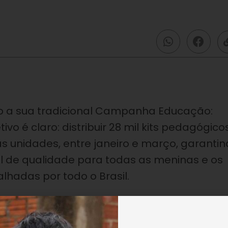
cio a sua tradicional Campanha Educação:
ivo é claro: distribuir 28 mil kits pedagógico
as unidades, entre janeiro e março, garanti
l de qualidade para todas as meninas e os
hadas por todo o Brasil.