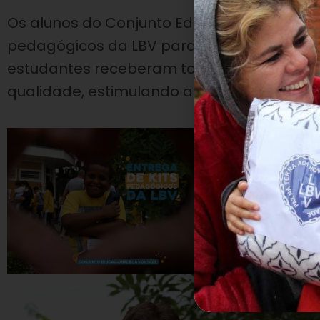
Os alunos do Conjunto Educacional Boa Von
pedagógicos da LBV para começarem o novo
estudantes receberam todo o material ne
qualidade, estimulando ainda mais seu ap