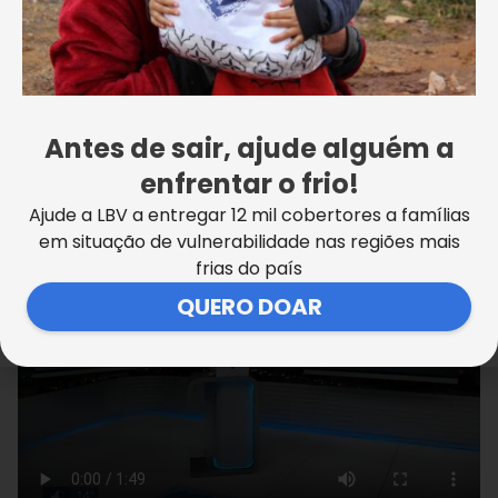
Com o apoio da sociedade civil e de parceiros
solidários, a LBV continua mobilizando esforços para
ampliar o alcance de suas ações emergenciais,
levando acolhimento e esperança a quem mais
precisa.
Antes de sair, ajude alguém a
A ação foi destaque no Jornal SP2, da TV Globo, com
enfrentar o frio!
a repórter Fernanda Elnour e apresentação de
Ajude a LBV a entregar 12 mil cobertores a famílias
@jr.burnier. Assista!
em situação de vulnerabilidade nas regiões mais
frias do país
QUERO DOAR