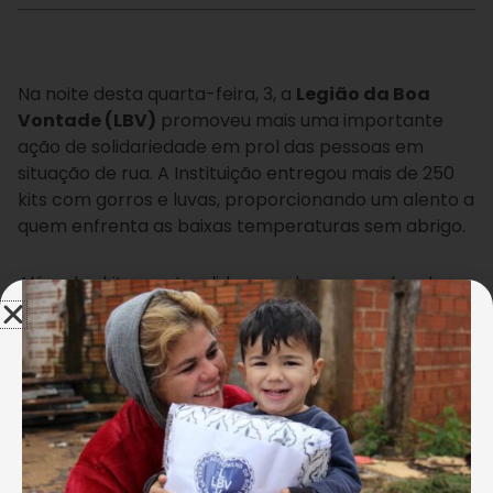
Na noite desta quarta-feira, 3, a
Legião da Boa
Vontade (LBV)
promoveu mais uma importante
ação de solidariedade em prol das pessoas em
situação de rua. A Instituição entregou mais de 250
kits com gorros e luvas, proporcionando um alento a
quem enfrenta as baixas temperaturas sem abrigo.
Além dos kits, os atendidos receberam um lanche
especial, preparado com carinho por voluntários da
LBV e receberam serviço de corte de cabelo
. A
iniciativa reforça o compromisso da Instituição
com a promoção da dignidade humana e com o
amparo às populações mais vulneráveis,
especialmente em períodos de frio intenso.