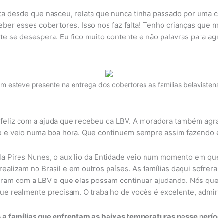
ta desde que nasceu, relata que nunca tinha passado por uma c
er esses cobertores. Isso nos faz falta! Tenho crianças que 
e se desespera. Eu fico muito contente e não palavras para agr
bém esteve presente na entrega dos cobertores as famílias belaviste
to feliz com a ajuda que recebeu da LBV. A moradora também ag
e e veio numa boa hora. Que continuem sempre assim fazendo 
amela Pires Nunes, o auxílio da Entidade veio num momento em q
 realizam no Brasil e em outros países. As famílias daqui sofr
ram com a LBV e que elas possam continuar ajudando. Nós qu
ue realmente precisam. O trabalho de vocês é excelente, admirá
s a famílias que enfrentam as baixas temperaturas nesse perí