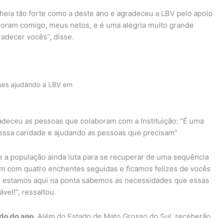
heia tão forte como a deste ano e agradeceu a LBV pelo apoio
moram comigo, meus netos, e é uma alegria muito grande
adecer vocês”, disse.
nses ajudando a LBV em
radeceu as pessoas que colaboram com a Instituição: “É uma
essa caridade e ajudando as pessoas que precisam”
ue a população ainda luta para se recuperar de uma sequência
eram com quatro enchentes seguidas e ficamos felizes de vocês
e estamos aqui na ponta sabemos as necessidades que essas
vel!”, ressaltou.
odo do ano
. Além do Estado de Mato Grosso do Sul, receberão