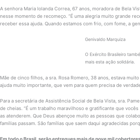
A senhora Maria Iolanda Correa, 67 anos, moradora de Bela Vis
nesse momento de recomeço. “É uma alegria muito grande receb
receber essa ajuda. Quando estamos com frio, com fome, a gent
Genivaldo Marquiza
O Exército Brasileiro tam
mais esta ação solidária.
Mãe de cinco filhos, a sra. Rosa Romero, 38 anos, estava mui
ajuda muito importante, que vem para quem precisa de verdad
Para a secretária de Assistência Social de Bela Vista, sra. P
de cheias. “É um trabalho maravilhoso e gratificante que vocês
as atenderem. Que Deus abençoe muito as pessoas que colabo
famílias passam. São famílias que saem daqui agradecidas porq
Em todo o Brasil, serão entregues mais de nove mil cobertore