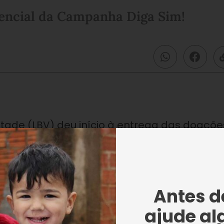
encial da Campanha Diga Sim!
tade (LBV) deu início à entrega das doaçõe
ampanha Diga Sim!, iniciativa de caráter
ue é urgente para você?”.
is de 11 mil cestas de alimentos não perecív
Antes de
rentam as baixas temperaturas e a seca em
ajude al
obilização social, a Entidade visa contribui