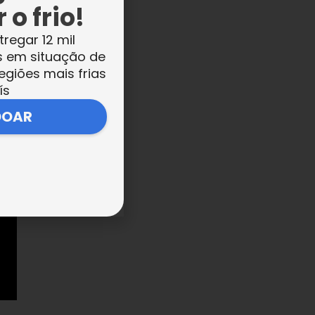
 o frio!
só
tregar 12 mil
s em situação de
egiões mais frias
ís
DOAR