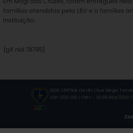
Em Mogi das Cruzes, foram entregues nesta 
famílias atendidas pela LBV e a famílias
Instituição.
{glf nid:78795}
SEDE CENTRAL DA LBV | Rua Sérgio Tomás,
CEP: 01131-010 | CNPJ – 33.915.604/0001-1
Coo