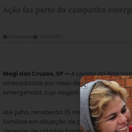
Ação faz parte da campanha emerg
Da Redação
23/06/2017
Mogi das Cruzes, SP —
A Legião da Boa Von
arrecadadas por meio de sua tradicional c
emergencial, cujo slogan deste ano é “O q
Até julho, receberão 15 mil cobertores e ma
famílias em situação de pobreza que enf
dezenas de cidades brasileiras. Com essa m