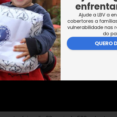
enfrentar
dolescentes, jovens, adultos e idosos. Olha 
Ajude a LBV a en
cobertores a família
vulnerabilidade nas r
do pa
QUERO 