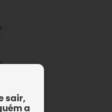
s
eis
 sair,
guém a
r