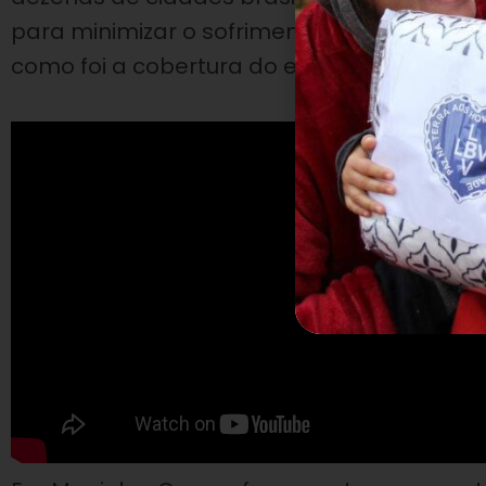
para minimizar o sofrimento de crianças, a
como foi a cobertura do evento: