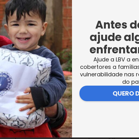
iculdade. A cesta da LBV está fazendo muit
Antes de
te nesse momento em que estou
ajude al
ão da Silva, mãe de duas crianças que
a: Futuro no Presente!
, na capital do Estado.
enfrentar
Ajude a LBV a en
 criança participante de nossas atividades
cobertores a família
vulnerabilidade nas r
da emoção:
“Estou desempregada, meu segu
do pa
rrículos e, com essa crise, não consegui na
QUERO 
uma grande bênção de Deus na minha vida.
am a LBV]!”
.