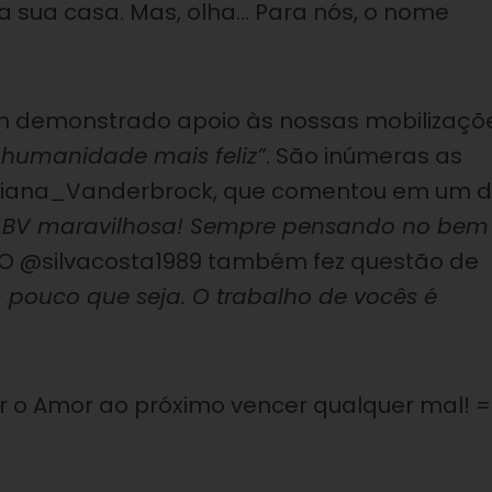
da sua casa. Mas, olha… Para nós, o nome
êm demonstrado apoio às nossas mobilizaçõ
 humanidade mais feliz”
. São inúmeras as
tiana_Vanderbrock, que comentou em um 
LBV maravilhosa! Sempre pensando no bem
 O @silvacosta1989 também fez questão de
 pouco que seja. O trabalho de vocês é
 o Amor ao próximo vencer qualquer mal! =