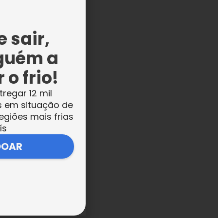
a
 sair,
guém a
 o frio!
tregar 12 mil
s em situação de
egiões mais frias
ro
ís
da
DOAR