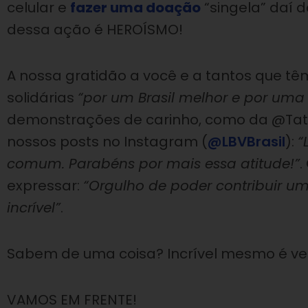
celular e
fazer uma doação
“singela” daí 
dessa ação é HEROÍSMO!
A nossa gratidão a você e a tantos que t
solidárias
“por um Brasil melhor e por uma
demonstrações de carinho, como da @Ta
nossos posts no Instagram (
@LBVBrasil
):
“
comum. Parabéns por mais essa atitude!”
.
expressar:
“Orgulho de poder contribuir um
incrível”
.
Sabem de uma coisa? Incrível mesmo é ver
VAMOS EM FRENTE!