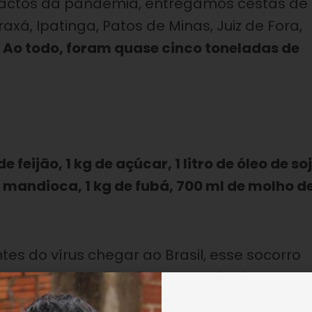
pactos da pandemia, entregamos cestas de
axá, Ipatinga, Patos de Minas, Juiz de Fora,
.
Ao todo, foram quase cinco toneladas de
 feijão, 1 kg de açúcar, 1 litro de óleo de so
e mandioca, 1 kg de fubá, 700 ml de molho d
es do vírus chegar ao Brasil, esse socorro
dias, como também afasta o medo de se pas
al.