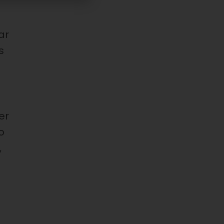
ar
s
er
o
,