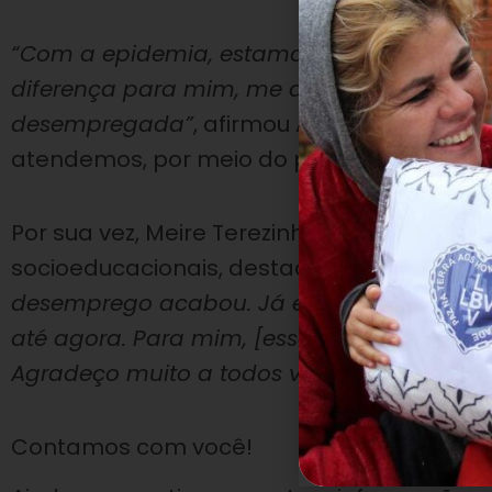
“Com a epidemia, estamos tendo muita dif
diferença para mim, me ajudando bastan
desempregada”
, afirmou Amanda Conceiç
atendemos, por meio do programa
Crianç
Por sua vez, Meire Terezinha, mãe de outra
socioeducacionais, destacou com profun
desemprego acabou. Já entreguei vários cu
até agora. Para mim, [esse benefício] é 
Agradeço muito a todos vocês [que ajudar
Contamos com você!