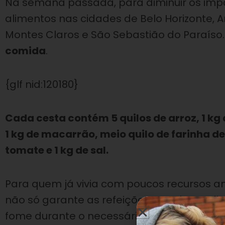
Na semana passada, para diminuir os im
alimentos nas cidades de Belo Horizonte, Ar
Montes Claros e São Sebastião do Paraíso
comida
.
{glf nid:120180}
Cada cesta contém 5 quilos de arroz, 1 kg de
1 kg de macarrão, meio quilo de farinha d
tomate e 1 kg de sal.
Para quem já vivia com poucos recursos ant
não só garante as refeições por alguns 
fome durante o necessário isolamento soci