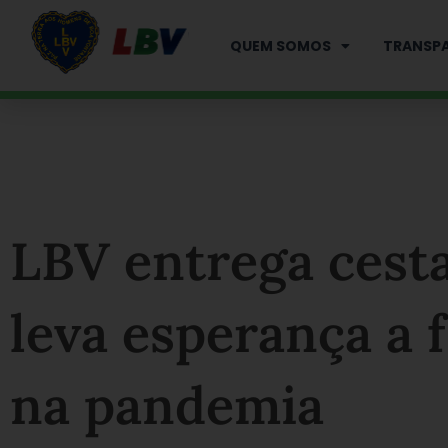
Ir
para
QUEM SOMOS
TRANSPA
o
conteúdo
LBV entrega cesta
leva esperança a 
na pandemia