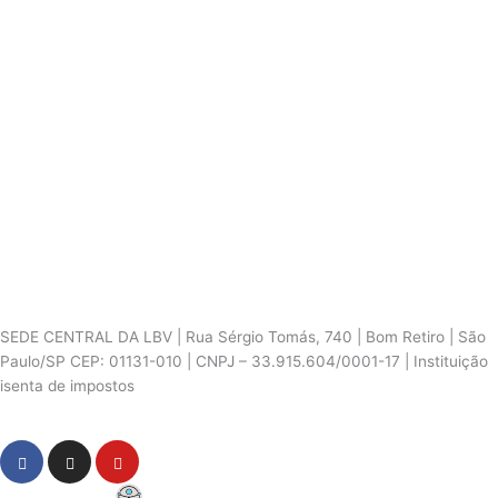
SEDE CENTRAL DA LBV | Rua Sérgio Tomás, 740 | Bom Retiro | São
Paulo/SP CEP: 01131-010 | CNPJ – 33.915.604/0001-17 | Instituição
isenta de impostos
Cookie Settings
F
I
Y
a
n
o
c
s
u