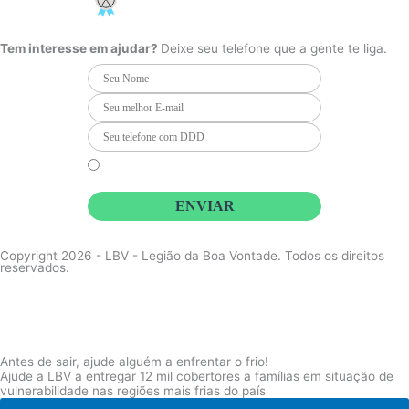
e
t
t
PCD - Faça parte do nosso time
b
a
u
o
g
b
o
r
e
Tem interesse em ajudar?
Deixe seu telefone que a gente te liga.
k
a
m
Li e concordo que minhas informações serão tratadas de
acordo com o
Aviso de Privacidade
da LBV
ENVIAR
Copyright 2026 - LBV - Legião da Boa Vontade. Todos os direitos
reservados.
Antes de sair, ajude alguém a enfrentar o frio!
Ajude a LBV a entregar 12 mil cobertores a famílias em situação de
vulnerabilidade nas regiões mais frias do país