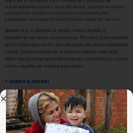
legumes e verduras) para famílias em situação de
vulnerabilidade social e risco alimentar, visando amenizar
os impactos sociais e econômicos causados pela
pandemia. Esta ação foi intensificada neste fim de ano.
Nesse ano, o desafio é ainda maior devido à
pandemia do novo coronavírus. Por isso, para auxiliar
as famílias que vivem em situação de vulnerabilidade
social, proporcionando a elas um Natal mais feliz,
além de sua imprescindível ajuda, a Instituição conta
com o auxílio de muitos parceiros.
+ QUERO AJUDAR!
Em Patos de Minas, no Alto Paranaíba, a empresa
Verde Água Consultora Ambientalista está
arrecadando, por intermédio da campanha “Ação
Amigos de Boa Vontade”, cestas de alimentos não
perecíveis para a ação solidária da LBV.