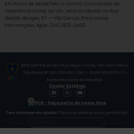
Em Patos de Minas/MG, o Centro Comunitário de
Assistência Social, da LBV, está localizado na Rua
Getúlio Borges, 97 — Vila Garcia. Para outras
informações, ligue: (34) 3821-2403.
SEDE CENTRAL DA LBV | Rua Sérgio Tomás, 740 | Bom Retiro |
São Paulo/SP CEP: 01131-010 | CNPJ – 33.915.604/0001-17 |
Instituição isenta de impostos
Cookie Settings
F
I
Y
a
n
o
c
s
u
PCD - Faça parte do nosso time
e
t
t
b
a
u
Tem interesse em ajudar?
Deixe seu telefone que a gente te liga.
o
g
b
o
r
e
k
a
m