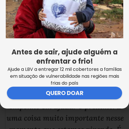
“Eu escolhi ajudar a LBV devido
Antes de sair, ajude alguém a
ao comprometimento com as
enfrentar o frio!
Ajude a LBV a entregar 12 mil cobertores a famílias
pessoas que precisam de ajuda, de
em situação de vulnerabilidade nas regiões mais
suporte, pelo seu companheirismo
frias do país
QUERO DOAR
e a sua generosidade e seu
empenho em ajudar o próximo. É
uma coisa muito importante nesse