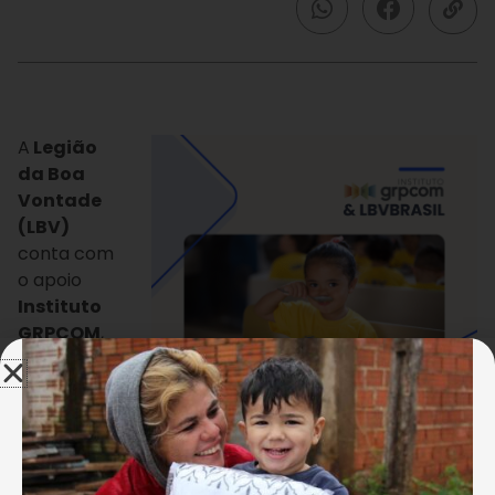
A
Legião
da Boa
Vontade
(LBV)
conta com
o apoio
Instituto
GRPCOM
,