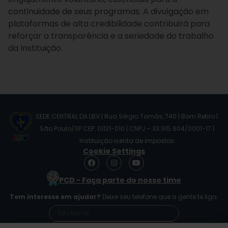
continuidade de seus programas. A divulgação em
plataformas de alta credibilidade contribuirá para
reforçar a transparência e a seriedade do trabalho
da Instituição.
SEDE CENTRAL DA LBV | Rua Sérgio Tomás, 740 | Bom Retiro |
São Paulo/SP CEP: 01131-010 | CNPJ – 33.915.604/0001-17 |
Instituição isenta de impostos
Cookie Settings
F
I
Y
a
n
o
c
s
u
PCD - Faça parte do nosso time
e
t
t
b
a
u
Tem interesse em ajudar?
Deixe seu telefone que a gente te liga.
o
g
b
o
r
e
k
a
m