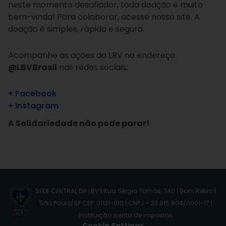
neste momento desafiador, toda doação é muito
bem-vinda! Para colaborar, acesse nosso site. A
doação é simples, rápida e segura.
Acompanhe as ações da LBV no endereço
@LBVBrasil
nas redes sociais:
+ Facebook
+ Instagram
A Solidariedade não pode parar!
SEDE CENTRAL DA LBV | Rua Sérgio Tomás, 740 | Bom Retiro |
São Paulo/SP CEP: 01131-010 | CNPJ – 33.915.604/0001-17 |
Instituição isenta de impostos
Cookie Settings