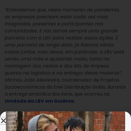
“Entendemos que, neste momento de pandemia,
as empresas precisam estar cada vez mais
integradas, presentes e participantes nas
comunidades. E nós temos sempre uma grande
parceria com a LBV para realizar essas ações. É
uma parceria de longa data, já fizemos várias
coisas juntos, mas nessa, em particular, a LBV está
sendo uma mãe e ajudando muito, tanto na
montagem das cestas e dos kits de limpeza
quanto na logística e na entrega desse material”
,
afirmou João Alexandre, coordenador de Projetos
Socioeconômicos da Enel Distribuição Goiás, durante
a entrega simbólica dos itens, que ocorreu na
Unidade da LBV em Goiânia
.
A ação solidária da LBV e da Enel beneficiou a
Associação Beneficente João Paulo II, localizada em
Inhumas
. Feliz com a lembrança, Valdivina de