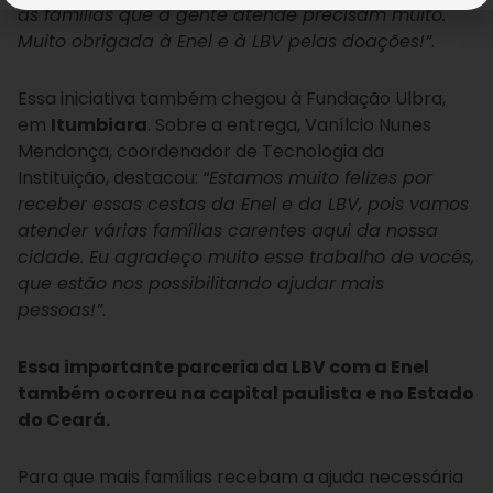
as famílias que a gente atende precisam muito.
Muito obrigada à Enel e à LBV pelas doações!”
.
Essa iniciativa também chegou à Fundação Ulbra,
em
Itumbiara
. Sobre a entrega, Vanílcio Nunes
Mendonça, coordenador de Tecnologia da
Instituição, destacou:
“Estamos muito felizes por
receber essas cestas da Enel e da LBV, pois vamos
atender várias famílias carentes aqui da nossa
cidade. Eu agradeço muito esse trabalho de vocês,
que estão nos possibilitando ajudar mais
pessoas!”
.
Essa importante parceria da LBV com a Enel
também ocorreu na capital paulista e no Estado
do Ceará.
Para que mais famílias recebam a ajuda necessária