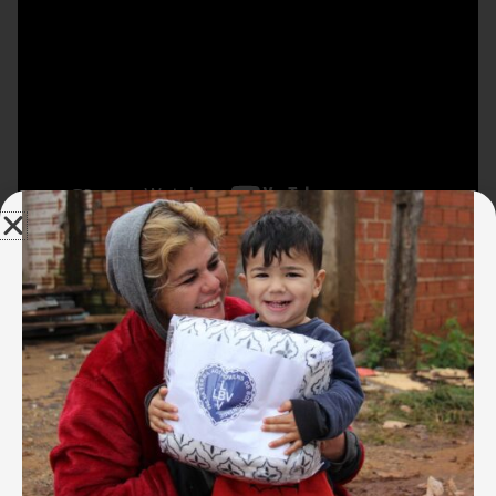
Esta ação faz parte da campanha
SOS
Calamidades
, que visa amenizar os impactos
socioeconômicos gerados pela pandemia.
Situada em um região de mananciais, a comunidade
abriga cerca de três mil pessoas em situação de
extrema pobreza e vulnerabilidade social. Em função
da crise mundial da Covid-19, estes habitantes têm
enfrentado ainda mais dificuldades.