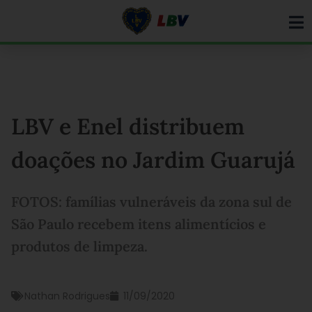
Ir
para
o
conteúdo
LBV e Enel distribuem
doações no Jardim Guarujá
FOTOS: famílias vulneráveis da zona sul de
São Paulo recebem itens alimentícios e
produtos de limpeza.
Nathan Rodrigues
11/09/2020