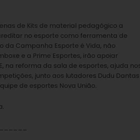
zenas de Kits de material pedagógico a
acreditar no esporte como ferramenta de
meio da Campanha Esporte é Vida, não
omboxe e a Prime Esportes, irão apoiar
, na reforma da sala de esportes, ajuda no
mpetições, junto aos lutadores Dudu Dantas
 equipe de esportes Nova União.
a.
______