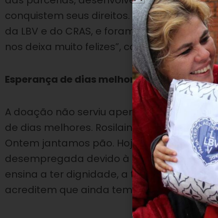
das parcerias, desenvolvemos as famílias
conquistem seus direitos. Hoje, foi minist
da LBV e do CRAS, e foram entregues mais 
nos deixa muito felizes”, concluiu.
Esperança de dias melhores
A doação não serviu apenas para saciar
de dias melhores. Rosilaine, 32 anos, fala 
Ontem jantamos pão. Hoje, vamos almoçar
desempregada devido à obesidade, mas ch
ensina a ter dignidade, a trabalhar e a a
acreditem que ainda tem jeito, tendo um 