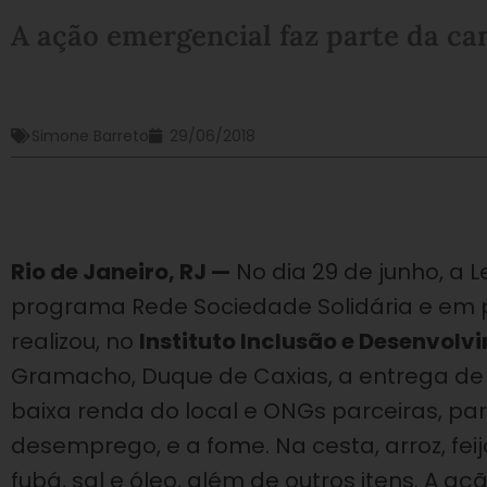
A ação emergencial faz parte da c
Simone Barreto
29/06/2018
Rio de Janeiro, RJ —
No dia 29 de junho, a 
programa Rede Sociedade Solidária e em p
realizou, no
Instituto Inclusão e Desenvolv
Gramacho, Duque de Caxias, a entrega de 
baixa renda do local e ONGs parceiras, pa
desemprego, e a fome. Na cesta, arroz, fei
fubá, sal e óleo, além de outros itens. A 