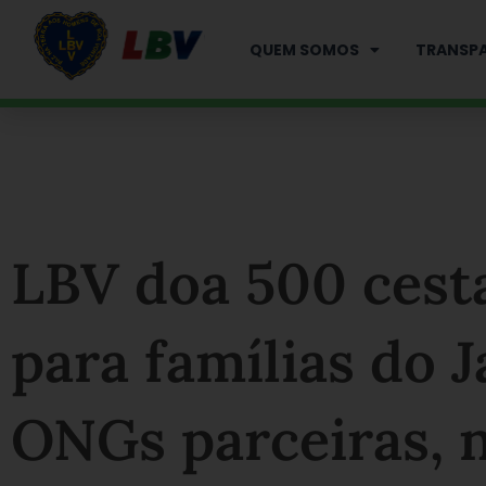
Ir
para
QUEM SOMOS
TRANSPA
o
conteúdo
LBV doa 500 cest
para famílias do
ONGs parceiras, 