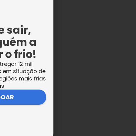
s
ue
 sair,
guém a
 o frio!
tregar 12 mil
s
s em situação de
egiões mais frias
ís
DOAR
s
.”