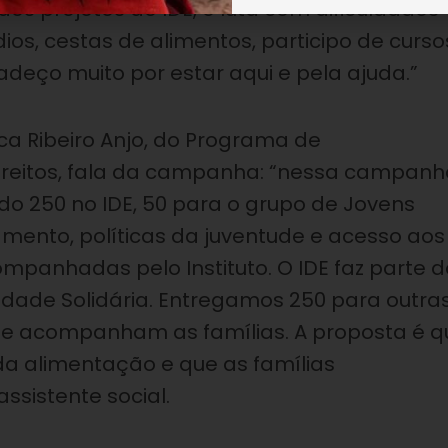
 dos projetos do IDE, e luta com dificuldades
ios, cestas de alimentos, participo de curso
deço muito por estar aqui e pela ajuda.”
ica Ribeiro Anjo, do Programa de
ireitos, fala da campanha: “nessa campanh
do 250 no IDE, 50 para o grupo de Jovens
mento, políticas da juventude e acesso aos
ompanhadas pelo Instituto. O IDE faz parte d
edade Solidária. Entregamos 250 para outra
is e acompanham as famílias. A proposta é q
 da alimentação e que as famílias
ssistente social.