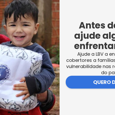
, damos a elas ferramentas para que
rado um curso para Jovens Lideranças, atravé
de 250 cestas básicas para as famílias, o q
Antes de
ajude al
enfrentar
Ajude a LBV a en
 a fome, mas também renovou as esperança
cobertores a família
vulnerabilidade nas r
da doação: “a cesta vai nos ajudar muito.
do pa
 e jantar. Vim andando, porque estou
QUERO 
eguei e graças a Deus, consegui. O IDE no
judar aos seus. A mensagem que deixo é que
pouco de Boa Vontade e união, dá pra mudar