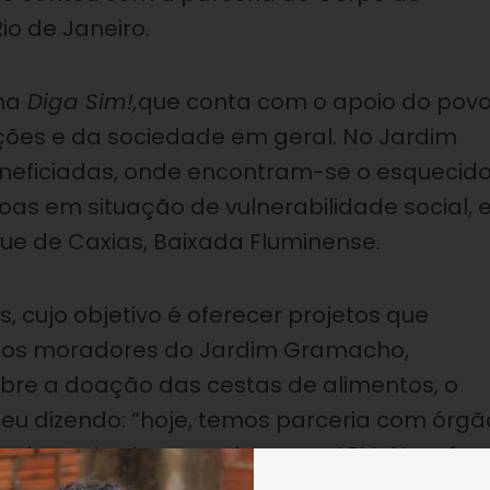
io de Janeiro.
ha
Diga Sim!,
que conta com o apoio do pov
ições e da sociedade em geral. No Jardim
neficiadas, onde encontram-se o esquecid
soas em situação de vulnerabilidade social,
ue de Caxias, Baixada Fluminense.
, cujo objetivo é oferecer projetos que
 dos moradores do Jardim Gramacho,
obre a doação das cestas de alimentos, o
eu dizendo: “hoje, temos parceria com órgã
e importante parceria com a LBV. Através