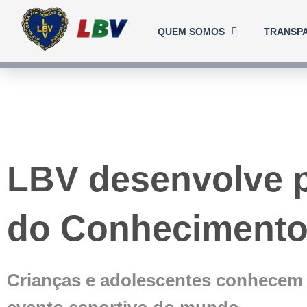
Ir
para
QUEM SOMOS
TRANSP
o
conteúdo
LBV desenvolve p
do Conheciment
Crianças e adolescentes conhecem 