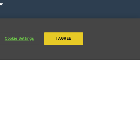
me
ENVIAR
Cookie Settings
I AGREE
ir, ajude
frentar o
o!